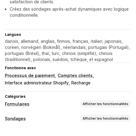
satisfaction de clients.
Créez des sondages après-achat dynamiques avec logique
conditionnelle.
Langues
danois, allemand, anglais, finnois, français, italien, japonais,
coréen, norvégien (Bokmål), néerlandais, portugais (Portugal),
portugais (Brésil), thaï, turc, chinois (simplifié), chinois
(traditionnel), polonais, suédois, tchèque, et espagnol
Fonctionne avec
Processus de paiement
Comptes clients
Interface administrateur Shopify
Recharge
Catégories
Formulaires
Afficher les fonctionnalités
Types de formulaires
Sondages
Afficher les fonctionnalités
Retour d’expérience
Sondages
Personnalisation du formulaire