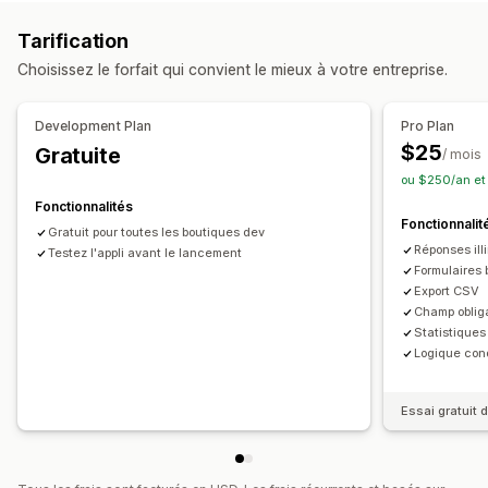
Personnalisation
Éditeur avec fonction de glisser-déposer
Police et couleur
CSS personnalisées
Tarification
Importations de fichiers
Pop-ups
JavaScript personnalisé
Formulaires intégrés
Choisissez le forfait qui convient le mieux à votre entreprise.
Types de sondages
Modèles d’e-mails
Satisfaction client
Net Promoter Score (NPS)
Development Plan
Pro Plan
Gestion des données
Retour d’expérience sur les produits
$25
Gratuite
/ mois
Réponses aux e-mails
Exportation des données
Expérience après-achat
ou $250/an et
Tableau de bord
Analyses de données
Fonctionnalités
Gestion des soumissions
Fonctionnalit
Gratuit pour toutes les boutiques dev
Analyses de données
Réponses ill
Testez l'appli avant le lancement
Formulaires 
Export CSV
Champ obliga
Statistique
Logique cond
Essai gratuit d