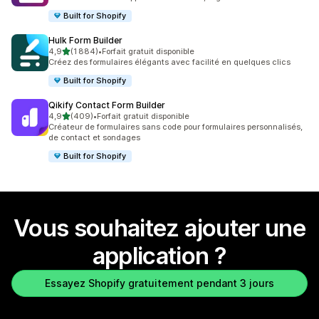
Built for Shopify
Hulk Form Builder
étoile(s) sur 5
4,9
(1 884)
•
Forfait gratuit disponible
1884 avis au total
Créez des formulaires élégants avec facilité en quelques clics
Built for Shopify
Qikify Contact Form Builder
étoile(s) sur 5
4,9
(409)
•
Forfait gratuit disponible
409 avis au total
Créateur de formulaires sans code pour formulaires personnalisés,
de contact et sondages
Built for Shopify
Vous souhaitez ajouter une
application ?
Essayez Shopify gratuitement pendant 3 jours