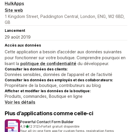
HulkApps
Site web
1 Kingdom Street, Paddington Central, London, ENG, W2 6BD,
GB
Lancement
29 août 2019
Accès aux données
Cette application a besoin d’accéder aux données suivantes
pour fonctionner sur votre boutique. Comprendre pourquoi en
lisant la
politique de confidentialité
du développeur.
Consulter les données des clients:
Données sensibles, données de l’appareil et de l’activité
Consulter les données des employés et des collaborateurs:
Propriétaire de la boutique, contributeurs au blog
Afficher et modifier les données de la boutique:
Produits, commandes, Boutique en ligne
Voir les détails
Plus d’applications comme celle-ci
Powerful Contact Form Builder
étoile(s) sur 5
4,9
(2 312)
•
Forfait gratuit disponible
2312 avis au total
Your all-in-one form app for custom forms, registration forms