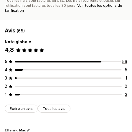
Tous les frais sont facturés en USD. Les frais récurrents et basés sur
l’utilisation sont facturés tous les 30 jours.
Voir toutes les options de
tarification
Avis
(65)
Note globale
4,8
5
56
4
5
3
1
2
0
1
3
Écrire un avis
Tous les avis
Ellie and Mac