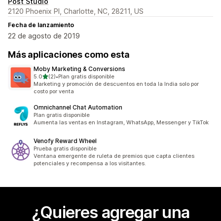
Post Studio
2120 Phoenix Pl, Charlotte, NC, 28211, US
Fecha de lanzamiento
22 de agosto de 2019
Más aplicaciones como esta
Moby Marketing & Conversions
de 5 estrellas
5.0
(2)
•
Plan gratis disponible
2 reseñas en total
Marketing y promoción de descuentos en toda la India solo por
costo por venta
Omnichannel Chat Automation
Plan gratis disponible
Aumenta las ventas en Instagram, WhatsApp, Messenger y TikTok
Venofy Reward Wheel
Prueba gratis disponible
Ventana emergente de ruleta de premios que capta clientes
potenciales y recompensa a los visitantes.
¿Quieres agregar una