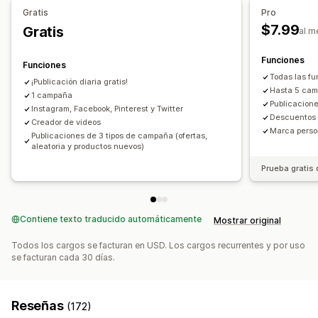
Gestión de descuentos
Gratis
Pro
Fuentes personalizadas
Conversión de monedas
$7.99
Gratis
al m
Localización
Campañas
Activadores y reglas
Funciones
Descuentos por pila
Segmentación
Funciones
Todas las fu
¡Publicación diaria gratis!
Hasta 5 ca
1 campaña
Publicacione
Instagram, Facebook, Pinterest y Twitter
Descuentos 
Creador de videos
Marca perso
Publicaciones de 3 tipos de campaña (ofertas,
aleatoria y productos nuevos)
Prueba gratis 
Contiene texto traducido automáticamente
Mostrar original
Todos los cargos se facturan en USD. Los cargos recurrentes y por uso
se facturan cada 30 días.
Reseñas
(172)