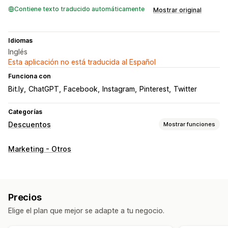
Contiene texto traducido automáticamente
Mostrar original
Idiomas
Inglés
Esta aplicación no está traducida al Español
Funciona con
Bit.ly
ChatGPT
Facebook
Instagram
Pinterest
Twitter
Categorías
Descuentos
Mostrar funciones
Tipos de descuentos
Marketing - Otros
Precios por niveles
Descuentos por volumen
Descuentos por cantidad
Descuentos porcentuales
Descuentos al por mayor
Precios de mayorista
Precios
Descuentos en el carrito
Descuentos por venta adicional
Elige el plan que mejor se adapte a tu negocio.
Banners
Descuentos personalizados