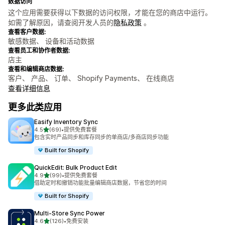
数据访问
这个应用需要获得以下数据的访问权限，才能在您的商店中运行。
如需了解原因，请查阅开发人员的
隐私政策
。
查看客户数据:
敏感数据、 设备和活动数据
查看员工和协作者数据:
店主
查看和编辑商店数据:
客户、 产品、 订单、 Shopify Payments、 在线商店
查看详细信息
更多此类应用
Easify Inventory Sync
星（满分 5 星）
4.5
(69)
•
提供免费套餐
总共 69 条评论
包含实时产品同步和库存同步的单商店/多商店同步功能
Built for Shopify
QuickEdit: Bulk Product Edit
星（满分 5 星）
4.9
(99)
•
提供免费套餐
总共 99 条评论
借助定时和撤销功能批量编辑商店数据，节省您的时间
Built for Shopify
Multi‑Store Sync Power
星（满分 5 星）
4.6
(126)
•
免费安装
总共 126 条评论