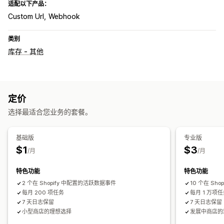
适配以下产品：
Custom Url
Webhook
类别
库存 - 其他
定价
选择最适合您业务的套餐。
基础版
专业版
$1
$3
/月
/月
特色功能
特色功能
2 个在 Shopify 中配置的活跃数据事件
10 个在 Sh
每月 200 项任务
每月 1 万项
7 天日志保留
7 天日志保留
小型商店的理想选择
发展中商店的