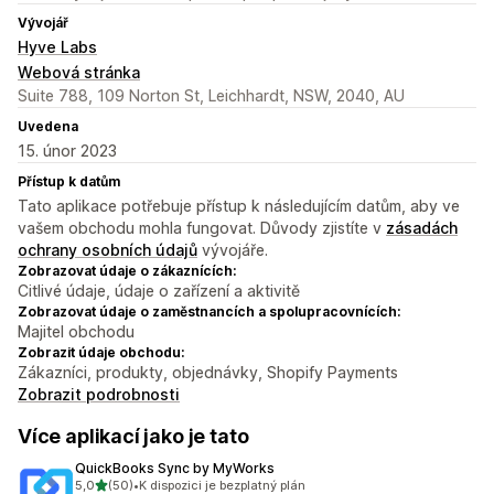
Vývojář
Hyve Labs
Webová stránka
Suite 788, 109 Norton St, Leichhardt, NSW, 2040, AU
Uvedena
15. únor 2023
Přístup k datům
Tato aplikace potřebuje přístup k následujícím datům, aby ve
vašem obchodu mohla fungovat. Důvody zjistíte v
zásadách
ochrany osobních údajů
vývojáře.
Zobrazovat údaje o zákaznících:
Citlivé údaje, údaje o zařízení a aktivitě
Zobrazovat údaje o zaměstnancích a spolupracovnících:
Majitel obchodu
Zobrazit údaje obchodu:
Zákazníci, produkty, objednávky, Shopify Payments
Zobrazit podrobnosti
Více aplikací jako je tato
QuickBooks Sync by MyWorks
z 5 hvězd
5,0
(50)
•
K dispozici je bezplatný plán
Celkový počet recenzí: 50