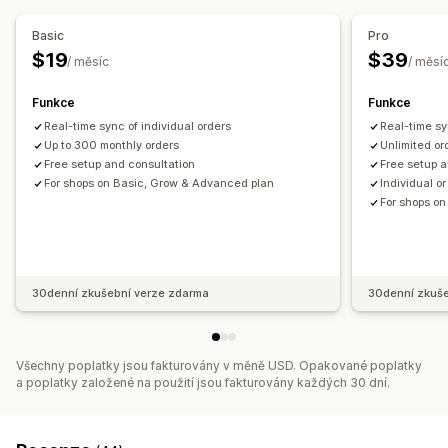
Účtování a fakturace
Splatnost
Aktualizace zásob
Oznámení a výkazy
Více obchodů
Více měn
Více kanálů
Basic
Pro
Aktualizace objednávek
Stav v reálném čase
$19
$39
/ měsíc
/ měsí
Automatizovaná synchronizace dat
Podrobnosti objednávky
Transakce
Výplaty
Zákazníci
Funkce
Funkce
Skladové zásoby a produkt
Real-time sync of individual orders
Real-time sy
Synchronizace skladových zásob v reálném čase
Nacenění
Up to 300 monthly orders
Unlimited or
Free setup and consultation
Free setup a
Mapování daně z prodeje
For shops on Basic, Grow & Advanced plan
Individual o
Sladění bankovních výpisů s účetními záznamy
For shops o
Řešení chyb
Import historických dat
30denní zkušební verze zdarma
30denní zkuše
Všechny poplatky jsou fakturovány v měně USD. Opakované poplatky
a poplatky založené na použití jsou fakturovány každých 30 dní.