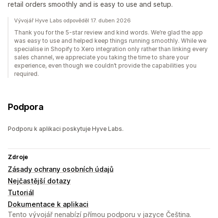
retail orders smoothly and is easy to use and setup.
Vývojář Hyve Labs odpověděl 17. duben 2026
Thank you for the 5-star review and kind words. We’re glad the app
was easy to use and helped keep things running smoothly. While we
specialise in Shopify to Xero integration only rather than linking every
sales channel, we appreciate you taking the time to share your
experience, even though we couldn’t provide the capabilities you
required.
Podpora
Podporu k aplikaci poskytuje Hyve Labs.
Zdroje
Zásady ochrany osobních údajů
Nejčastější dotazy
Tutoriál
Dokumentace k aplikaci
Tento vývojář nenabízí přímou podporu v jazyce Čeština.