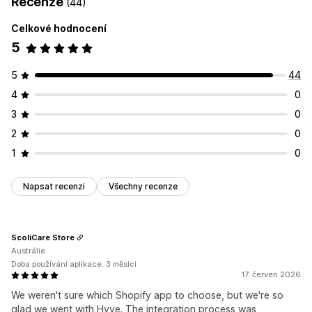
Recenze
(44)
Celkové hodnocení
5
5
44
4
0
3
0
2
0
1
0
Napsat recenzi
Všechny recenze
ScoliCare Store
Austrálie
Doba používání aplikace: 3 měsíci
17. červen 2026
We weren't sure which Shopify app to choose, but we're so
glad we went with Hyve. The integration process was