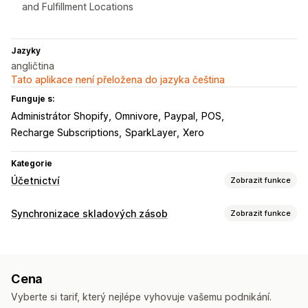
and Fulfillment Locations
Jazyky
angličtina
Tato aplikace není přeložena do jazyka čeština
Funguje s:
Administrátor Shopify
Omnivore
Paypal
POS
Recharge Subscriptions
SparkLayer
Xero
Kategorie
Účetnictví
Zobrazit funkce
Finanční výkazy
Synchronizace skladových zásob
Zobrazit funkce
Příjmy a zůstatek
Hotovostní tok
Prodej a vracení peněz
Typ synchronizace
Daň z prodeje
Vrácení a výměny
Objednávky
Ceny
Podrobnosti o produktu
Varianty
Sledování nákladů na prodané zboží
Cena
Jednotky SKU
Vícekanálová
Více obchodů
Automatická
Finanční operace
Vyberte si tarif, který nejlépe vyhovuje vašemu podnikání.
V reálném čase