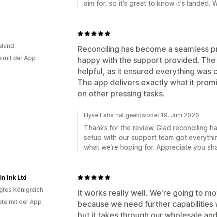
aim for, so it's great to know it's landed. 
eland
Reconciling has become a seamless p
e mit der App
happy with the support provided. The 
helpful, as it ensured everything was 
The app delivers exactly what it prom
on other pressing tasks.
Hyve Labs hat geantwortet 19. Juni 2026
Thanks for the review. Glad reconciling h
setup with our support team got everythin
what we're hoping for. Appreciate you shar
n Ink Ltd
igtes Königreich
It works really well. We're going to mo
te mit der App
because we need further capabilities w
but it takes through our wholesale and