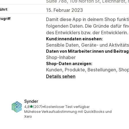
Suite 788, 109 Norton St, Leichhardt
ührt
15. Februar 2023
ugriff
Damit diese App in deinem Shop funktio
folgenden Daten. Die Gründe dafür fin
des Entwicklers bzw. der Entwicklerin.
Kund:innendaten einsehen:
Sensible Daten, Geräte- und Aktivität
Daten von Mitarbeiter:innen und Beitra
Shop-Inhaber
Shop-Daten anzeigen:
Kunden, Produkte, Bestellungen, Sho
Details sehen
Synder
von 5 Sternen
4,8
(207)
•
Kostenloser Test verfügbar
207 Rezensionen insgesamt
Mühelose Verkaufsabstimmung mit QuickBooks und
Xero