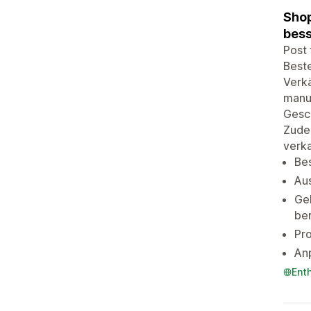
Shop
bess
Post 
Beste
Verkä
manu
Gesch
Zudem
verk
Bes
Au
Ge
be
Pro
An
Ent