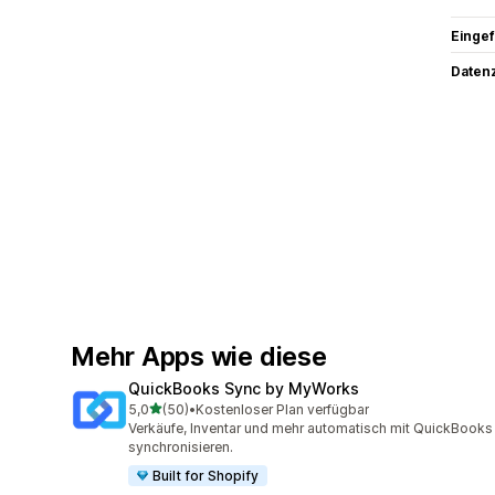
Eingef
Datenz
Mehr Apps wie diese
QuickBooks Sync by MyWorks
von 5 Sternen
5,0
(50)
•
Kostenloser Plan verfügbar
50 Rezensionen insgesamt
Verkäufe, Inventar und mehr automatisch mit QuickBooks
synchronisieren.
Built for Shopify