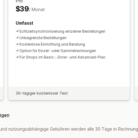
Pro
Inventar und Produkt
Inventarsynchro
$39
/ Monat
Preisgestaltung
Zuordnung der Umsa
Fehlerbehebung
Import historischer
Umfasst
Echtzeitsynchronisierung einzelner Bestellungen
Unbegrenzte Bestellungen
Kostenlose Einrichtung und Beratung
Option für Einzel- oder Sammelrechnungen
Für Shops im Basic-, Grow- und Advanced-Plan
30-tägiger kostenloser Test
eigen
und nutzungsabhängige Gebühren werden alle 30 Tage in Rechnung g