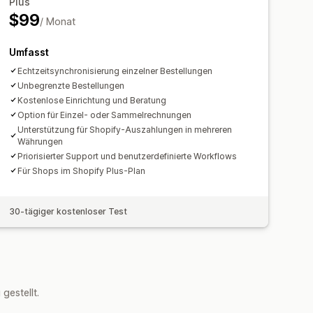
Plus
nisierung in Echtzeit
$99
/ Monat
tzsteuer
Bankabgleich
 Daten
Umfasst
Echtzeitsynchronisierung einzelner Bestellungen
Unbegrenzte Bestellungen
Kostenlose Einrichtung und Beratung
Option für Einzel- oder Sammelrechnungen
Unterstützung für Shopify-Auszahlungen in mehreren
Währungen
Priorisierter Support und benutzerdefinierte Workflows
Für Shops im Shopify Plus-Plan
30-tägiger kostenloser Test
estellt.