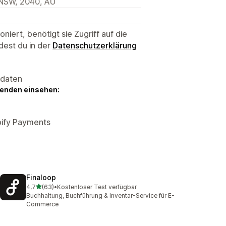
, NSW, 2040, AU
niert, benötigt sie Zugriff auf die
dest du in der
Datenschutzerklärung
sdaten
genden einsehen:
pify Payments
Finaloop
von 5 Sternen
4,7
(63)
•
Kostenloser Test verfügbar
63 Rezensionen insgesamt
Buchhaltung, Buchführung & Inventar-Service für E-
Commerce