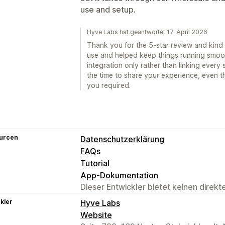
use and setup.
Hyve Labs hat geantwortet 17. April 2026
Thank you for the 5-star review and kind
use and helped keep things running smooth
integration only rather than linking every
the time to share your experience, even t
you required.
urcen
Datenschutzerklärung
FAQs
Tutorial
App-Dokumentation
Dieser Entwickler bietet keinen direk
kler
Hyve Labs
Website