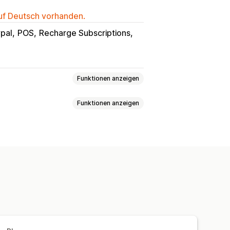
auf Deutsch vorhanden.
pal
POS
Recharge Subscriptions
Funktionen anzeigen
Funktionen anzeigen
Verkäufe und Rückerstattungen
mtausch
COGS-Tracking
Varianten
SKUs
Mehrere Kanäle
t
Nettobedingungen
ops
Mehrere Währungen
lungen
Kund:innen