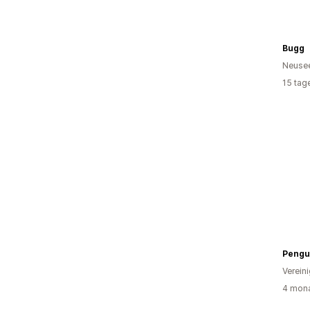
Bugg
Neuse
15 tag
Pengui
Verein
4 mona