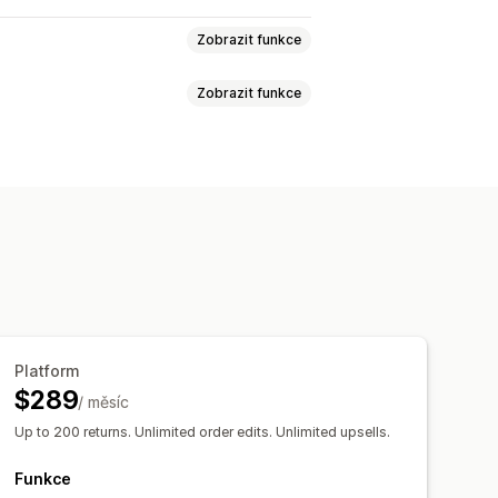
Zobrazit funkce
Zobrazit funkce
 vracení peněz
Výměny
Náhrady
é karty
Kredit pro obchod
ky pro vrácení
přepravy
Pravidla přepravy
by za dopravu
vracení
Vlastní zásady
Důvody vrácení
Více jazyků
í v reálném čase
ailová oznámení
jednávek
racení peněz
Aktualizace zásob
Platform
lytika
$289
/ měsíc
Up to 200 returns. Unlimited order edits. Unlimited upsells.
Funkce