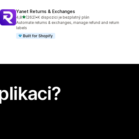
Yanet Returns & Exchanges
z 5 hvězd
4,8
(262)
•
K dispozici je bezplatný plán
Celkový počet recenzí: 262
Automate returns & exchanges, manage refund and return
labels
Built for Shopify
plikaci?