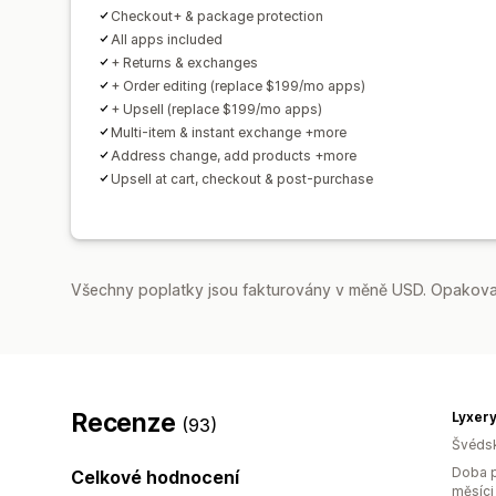
Checkout+ & package protection
All apps included
+ Returns & exchanges
+ Order editing (replace $199/mo apps)
+ Upsell (replace $199/mo apps)
Multi-item & instant exchange +more
Address change, add products +more
Upsell at cart, checkout & post-purchase
Všechny poplatky jsou fakturovány v měně USD. Opakovan
Recenze
Lyxer
(93)
Švéds
Doba p
Celkové hodnocení
měsíci