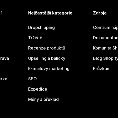
í
Nejčastější kategorie
Zdroje
Dropshipping
Centrum náp
Tržiště
Dokumentace
Recenze produktů
Komunita Sh
rava
Upselling a balíčky
Blog Shopif
E-mailový marketing
Průzkum
erze
SEO
Expedice
Měny a překlad