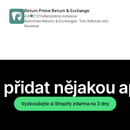
Return Prime:Return & Exchange
z 5 hvězd
4,8
(721)
•
Bezplatná instalace
Celkový počet recenzí: 721
Automate Returns & Exchanges. Turn Refunds into
Revenue
přidat nějakou a
Vyzkoušejte si Shopify zdarma na 3 dny