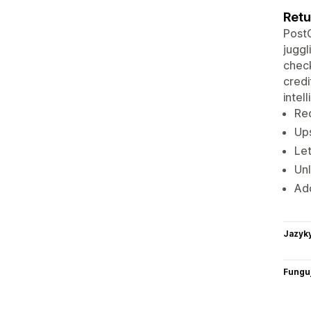
Retu
PostC
juggl
check
credi
intel
Red
Ups
Let
Unl
Add
Jazyk
Funguj