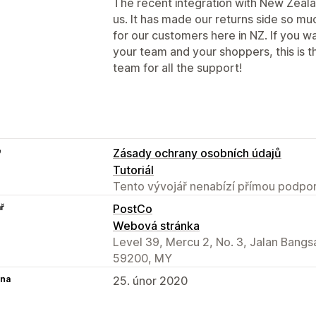
The recent integration with New Zeala
us. It has made our returns side so m
for our customers here in NZ. If you w
your team and your shoppers, this is t
team for all the support!
e
Zásady ochrany osobních údajů
Tutoriál
Tento vývojář nenabízí přímou podpor
ř
PostCo
Webová stránka
Level 39, Mercu 2, No. 3, Jalan Bangsa
59200, MY
na
25. únor 2020