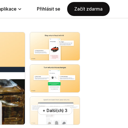
aplikace
Přihlásit se
Začít zdarma
+ Další(ch) 3