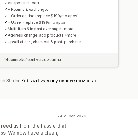
All apps included
+ Returns & exchanges
+ Order editing (replace $199/mo apps)
+ Upsell (replace $199/mo apps)
Multi-item & instant exchange +more
Address change, add products +more
Upsell at cart, checkout & post-purchase
14denní zkušební verze zdarma
ch 30 dní.
Zobrazit všechny cenové možnosti
24. duben 2026
freed us from the hassle that
ess. We now have a clean,