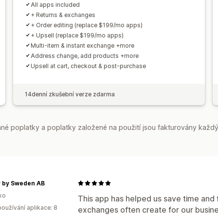
All apps included
+ Returns & exchanges
+ Order editing (replace $199/mo apps)
+ Upsell (replace $199/mo apps)
Multi-item & instant exchange +more
Address change, add products +more
Upsell at cart, checkout & post-purchase
14denní zkušební verze zdarma
é poplatky a poplatky založené na použití jsou fakturovány každý
y by Sweden AB
ko
This app has helped us save time and 
oužívání aplikace: 8
exchanges often create for our busin