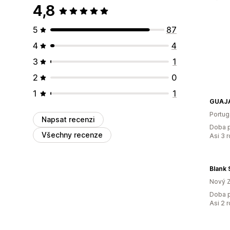
4,8
5
87
4
4
3
1
2
0
1
1
GUAJA
Portug
Napsat recenzi
Doba p
Všechny recenze
Asi 3 
Blank
Nový 
Doba p
Asi 2 