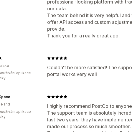
professional-looking platform with tra
our data.
The team behind it is very helpful and 
offer API access and custom adjustmen
provide.
Thank you for a really great app!
.
alsko
Couldn't be more satisfied! The suppor
oužívání aplikace:
portal works very well
roky
 Space
Zéland
I highly recommend PostCo to anyone lo
oužívání aplikace:
The support team is absolutely incredi
roky
last two years, they have implemente
made our process so much smoother.