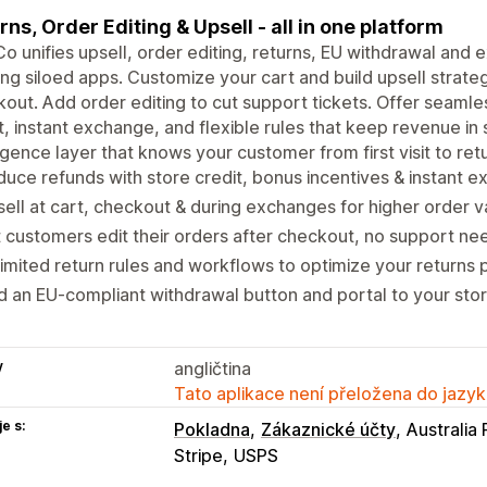
rns, Order Editing & Upsell - all in one platform
o unifies upsell, order editing, returns, EU withdrawal and
ing siloed apps. Customize your cart and build upsell strateg
out. Add order editing to cut support tickets. Offer seaml
t, instant exchange, and flexible rules that keep revenue i
ligence layer that knows your customer from first visit to ret
uce refunds with store credit, bonus incentives & instant 
ell at cart, checkout & during exchanges for higher order v
 customers edit their orders after checkout, no support n
imited return rules and workflows to optimize your returns
 an EU-compliant withdrawal button and portal to your sto
y
angličtina
Tato aplikace není přeložena do jazyk
e s:
Pokladna
Zákaznické účty
Australia 
Stripe
USPS