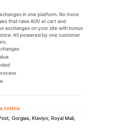
 exchanges in one platform. No more
ies that raise AOV at cart and
ess exchanges on your site with bonus
n store. All powered by one customer
urn.
exchanges
alue
eeded
 process
re
a čeština
Post
Gorgias
Klaviyo
Royal Mail