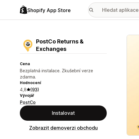
Shopify App Store
Galer
PostCo Returns &
Exchanges
Cena
Bezplatná instalace. Zkušební verze
zdarma.
Hodnocení
4,8
(93)
Vývojář
PostCo
Instalovat
Zobrazit demoverzi obchodu