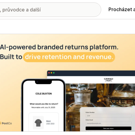
Procházet 
ie propagovaných obrázků