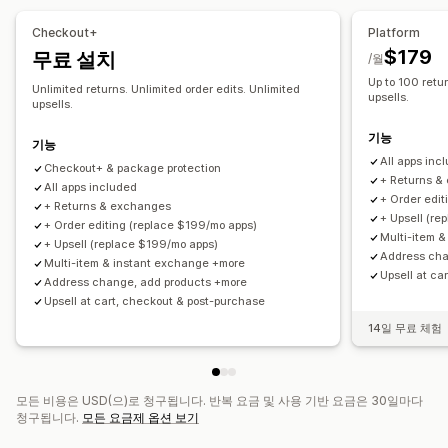
주문 동기화
실시간 추적
이메일 알림
주문 업데이트
사용자 지정 브랜딩
환불 관리
재고 업데이트
고객 차단 목록
Checkout+
Platform
분석
$179
무료 설치
/월
Up to 100 retur
Unlimited returns. Unlimited order edits. Unlimited
upsells.
upsells.
기능
기능
All apps inc
Checkout+ & package protection
+ Returns &
All apps included
+ Order edit
+ Returns & exchanges
+ Upsell (re
+ Order editing (replace $199/mo apps)
Multi-item 
+ Upsell (replace $199/mo apps)
Address cha
Multi-item & instant exchange +more
Upsell at ca
Address change, add products +more
Upsell at cart, checkout & post-purchase
14일 무료 체험
모든 비용은 USD(으)로 청구됩니다. 반복 요금 및 사용 기반 요금은 30일마다
청구됩니다.
모든 요금제 옵션 보기