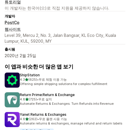
튜토리얼
이 개발자는 한국어(으)로 직접 지원을 제공하지 않습니다.
개발자
PostCo
웹사이트
Level 39, Mercu 2, No. 3, Jalan Bangsar, KL Eco City, Kuala
Lumpur, KUL, 59200, MY
출시됨
2020년 2월 25일
이 앱과 비슷한 더 많은 앱 보기
ShipStation
별 5개 중
4.3
(625)
•
무료 체험 이용 가능
총 리뷰 625개
Offering simple shipping solutions for complex fulfillment
Return Prime:Return & Exchange
별 5개 중
4.8
(725)
•
무료 설치
총 리뷰 725개
Automate Returns & Exchanges. Turn Refunds into Revenue
Yanet Returns & Exchanges
별 5개 중
4.8
(262)
•
무료 플랜 사용 가능
총 리뷰 262개
Automate returns & exchanges, manage refund and return labels