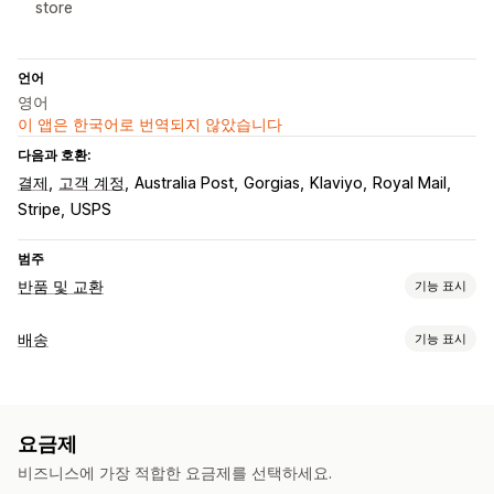
store
언어
영어
이 앱은 한국어로 번역되지 않았습니다
다음과 호환:
결제
고객 계정
Australia Post
Gorgias
Klaviyo
Royal Mail
Stripe
USPS
범주
반품 및 교환
기능 표시
반품 옵션
배송
기능 표시
자동 환불
수동 환불
교환
교체
오프라인 스토어 반품
QR 코드
레이블 및 패키지
기프트 카드
스토어 크레딧
할인 코드
레이블 생성
주소 확인
반품 레이블
바코드 스캔
배송 보험
반품 관리
요금제
배송 규칙
배송 날짜
배송업체 선택
배송료
자동 승인
반품 포털
사용자 지정 정책
반품 불가 항목
반품 창
비즈니스에 가장 적합한 요금제를 선택하세요.
배송 관리
반품 사유
여러 언어
배송 레이블
반품 추적
이메일 알림