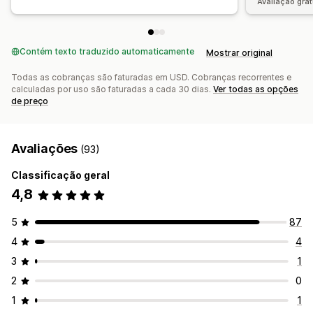
Avaliação grat
Contém texto traduzido automaticamente
Mostrar original
Todas as cobranças são faturadas em USD. Cobranças recorrentes e
calculadas por uso são faturadas a cada 30 dias.
Ver todas as opções
de preço
Avaliações
(93)
Classificação geral
4,8
5
87
4
4
3
1
2
0
1
1