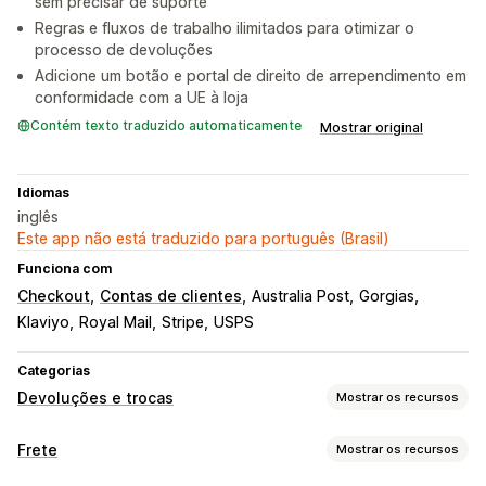
sem precisar de suporte
Regras e fluxos de trabalho ilimitados para otimizar o
processo de devoluções
Adicione um botão e portal de direito de arrependimento em
conformidade com a UE à loja
Contém texto traduzido automaticamente
Mostrar original
Idiomas
inglês
Este app não está traduzido para português (Brasil)
Funciona com
Checkout
Contas de clientes
Australia Post
Gorgias
Klaviyo
Royal Mail
Stripe
USPS
Categorias
Devoluções e trocas
Mostrar os recursos
Opções de devolução
Frete
Mostrar os recursos
Devoluções automatizadas
Reembolsos manuais
Trocas