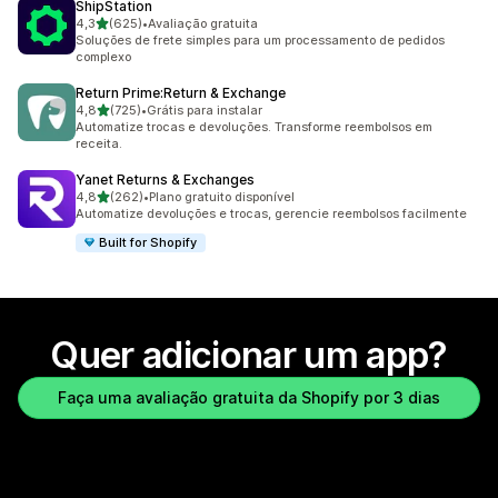
ShipStation
de 5 estrelas
4,3
(625)
•
Avaliação gratuita
625 avaliações ao todo
Soluções de frete simples para um processamento de pedidos
complexo
Return Prime:Return & Exchange
de 5 estrelas
4,8
(725)
•
Grátis para instalar
725 avaliações ao todo
Automatize trocas e devoluções. Transforme reembolsos em
receita.
Yanet Returns & Exchanges
de 5 estrelas
4,8
(262)
•
Plano gratuito disponível
262 avaliações ao todo
Automatize devoluções e trocas, gerencie reembolsos facilmente
Built for Shopify
Quer adicionar um app?
Faça uma avaliação gratuita da Shopify por 3 dias