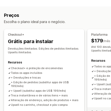
Etiquetas e embalagem
Substituições
Devoluções presenciais na loja
Criação de etiqueta
Validação de endereço
Códigos QR
Cartões-presente
Crédito na loja
Preços
Etiquetas de devolução
Leitura de código de barras
Códigos de desconto
Escolha o plano ideal para o negócio.
Seguro de frete
Regras de frete
Data de entrega
Gestão de devoluções
Seleção de transportadora
Taxas de frete
Aprovações automáticas
Portal de devoluções
Checkout+
Plataforma
Gerenciamento de remessas
Políticas personalizadas
Itens não retornáveis
$179
Grátis para instalar
/mês
Sincronização de pedidos
Janela de devolução
Motivos das devoluções
Até 100 devolu
Devoluções ilimitadas. Edições de pedidos ilimitadas.
Acompanhamento em tempo real
Notificações por e-mail
Upsells ilimita
Em vários idiomas
Etiquetas de frete
Upsells ilimitados.
Atualizações de pedidos
Acompanhamento das devoluções
Recursos
Recursos
Notificações por e-mail
Branding personalizado
Todos os app
Checkout+ e proteção de encomendas
Gestão de devoluções
Atualizações de estoque
+ Devoluçõe
Todos os apps incluídos
+ Edição de 
Listas de bloqueio do cliente
Análises
+ Devoluções e trocas
199/mês)
+ Edição de pedidos (substitui apps de US$
+ Upsell (su
199/mês)
Troca instan
+ Upsell (substitui apps de US$ 199/mês)
Alteração d
Troca instantânea e de vários itens + mais
Upsell no ca
Alteração de endereço, adição de produtos + mais
Upsell no carrinho, checkout e pós-compra