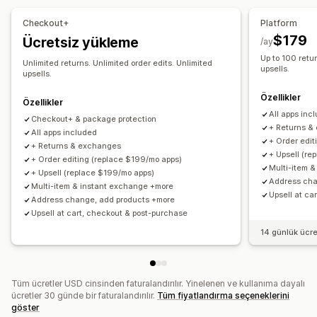
Kargoları yönetme
İade edilemeyen ürünler
İade süresi
İade nedenleri
Checkout+
Platform
Sipariş senkronizasyonu
Gerçek zamanlı takip
Çoklu dil
Kargo etiketleri
İade takibi
E-posta bildirimleri
$179
Ücretsiz yükleme
/ay
E-posta bildirimleri
Sipariş güncellemeleri
Özel marka öğeleri
Para iadesi yönetimi
Up to 100 retur
Unlimited returns. Unlimited order edits. Unlimited
upsells.
Stok güncellemeleri
Özel engelleme listeleri
Analizler
upsells.
Özellikler
Özellikler
All apps inc
Checkout+ & package protection
+ Returns &
All apps included
+ Order edit
+ Returns & exchanges
+ Upsell (re
+ Order editing (replace $199/mo apps)
Multi-item 
+ Upsell (replace $199/mo apps)
Address cha
Multi-item & instant exchange +more
Upsell at ca
Address change, add products +more
Upsell at cart, checkout & post-purchase
14 günlük ücr
Tüm ücretler USD cinsinden faturalandırılır. Yinelenen ve kullanıma dayalı
ücretler 30 günde bir faturalandırılır.
Tüm fiyatlandırma seçeneklerini
göster