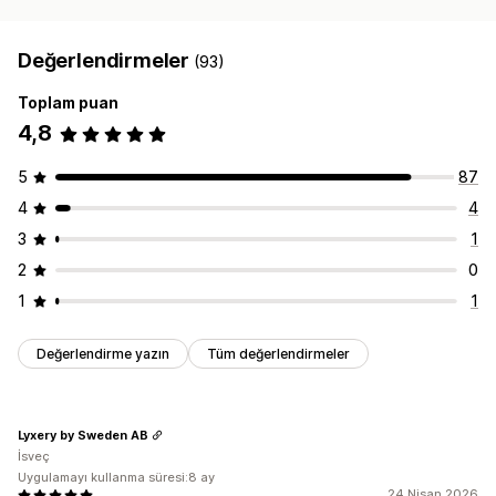
Değerlendirmeler
(93)
Toplam puan
4,8
5
87
4
4
3
1
2
0
1
1
Değerlendirme yazın
Tüm değerlendirmeler
Lyxery by Sweden AB
İsveç
Uygulamayı kullanma süresi:8 ay
24 Nisan 2026