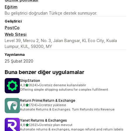
Eğitim
Bu geliştirici doğrudan Türkçe destek sunmuyor.
Geliştirici
PostCo
Web Sitesi
Level 39, Mercu 2, No. 3, Jalan Bangsar, KL Eco City, Kuala
Lumpur, KUL, 59200, MY
Yayınlanma
25 Şubat 2020
Buna benzer diğer uygulamalar
ShipStation
5 yıldız üzerinden
4,3
(624)
•
Ücretsiz deneme kullanılabilir
toplam 624 değerlendirme
Offering simple shipping solutions for complex fulfillment
Return Prime:Return & Exchange
5 yıldız üzerinden
4,8
(724)
•
Ücretsiz yükleme
toplam 724 değerlendirme
Automate Returns & Exchanges. Turn Refunds into Revenue
Yanet Returns & Exchanges
5 yıldız üzerinden
4,8
(262)
•
Ücretsiz plan mevcut
toplam 262 değerlendirme
Automate returns & exchanges, manage refund and return labels