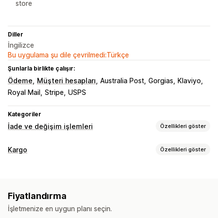
store
Diller
İngilizce
Bu uygulama şu dile çevrilmedi:Türkçe
Şunlarla birlikte çalışır:
Ödeme
Müşteri hesapları
Australia Post
Gorgias
Klaviyo
Royal Mail
Stripe
USPS
Kategoriler
İade ve değişim işlemleri
Özellikleri göster
İade seçenekleri
Kargo
Özellikleri göster
Otomatik iadeler
Manuel para iadeleri
Değişimler
Etiketler ve ambalaj
Değiştirmeler
Mağaza içi iadeler
QR kodları
Etiket oluşturma
Adres doğrulama
İade etiketleri
Hediye kartları
Mağaza kredisi
İndirim kodları
Fiyatlandırma
Barkod tarama
Kargo sigortası
Kargo kuralları
İade yönetimi
İşletmenize en uygun planı seçin.
Teslimat tarihi
Taşıyıcı şirket seçimi
Kargo ücretleri
Otomatik onaylar
İade portalı
Özel politikalar