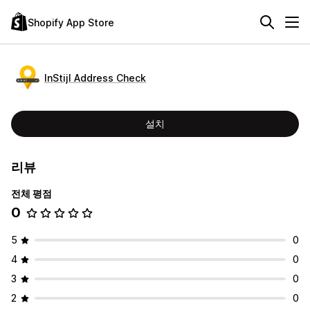
Shopify App Store
InStijl Address Check
설치
리뷰
전체 평점
0
5
0
4
0
3
0
2
0