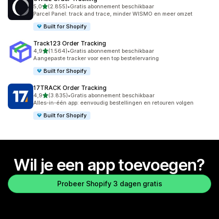
van 5 sterren
5,0
(2.855)
•
Gratis abonnement beschikbaar
2855 recensies in totaal
Parcel Panel: track and trace, minder WISMO en meer omzet
Built for Shopify
Track123 Order Tracking
van 5 sterren
4,9
(1.564)
•
Gratis abonnement beschikbaar
1564 recensies in totaal
Aangepaste tracker voor een top bestelervaring
Built for Shopify
17TRACK Order Tracking
van 5 sterren
4,9
(3.835)
•
Gratis abonnement beschikbaar
3835 recensies in totaal
Alles-in-één app: eenvoudig bestellingen en retouren volgen
Built for Shopify
Wil je een app toevoegen?
Probeer Shopify 3 dagen gratis