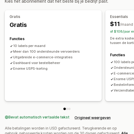
Kies het abonnement dat het beste bij je bedrijf past.
E-mailmeldingen
Gratis
Essentials
$11
Gratis
/maand
of $108/jaar 
De extra koste
Functies
tussen de korti
10 labels per maand
Meer dan 100 ondersteunde vervoerders
Functies
Uitgebreide e-commerce-integraties
100 labels 
Dashboard voor bestelbeheer
Ondersteuni
Enorme USPS-korting
E-commerce-
Enorme USPS
Bestelinform
Verzendlabe
Bevat automatisch vertaalde tekst
Origineel weergeven
Alle betalingen worden in USD gefactureerd. Terugkerende en op
gebruik gebaseerde kosten worden om de 30 dagen gefactureerd.
Alle