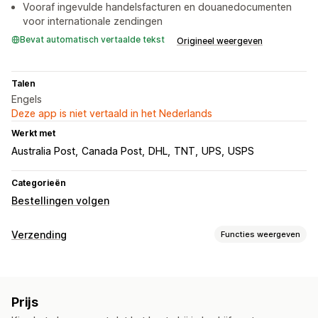
Vooraf ingevulde handelsfacturen en douanedocumenten
voor internationale zendingen
Bevat automatisch vertaalde tekst
Origineel weergeven
Talen
Engels
Deze app is niet vertaald in het Nederlands
Werkt met
Australia Post
Canada Post
DHL
TNT
UPS
USPS
Categorieën
Bestellingen volgen
Verzending
Functies weergeven
Labels en verpakking
Retourlabels
Verzendregels
Prijs
Zendingen beheren