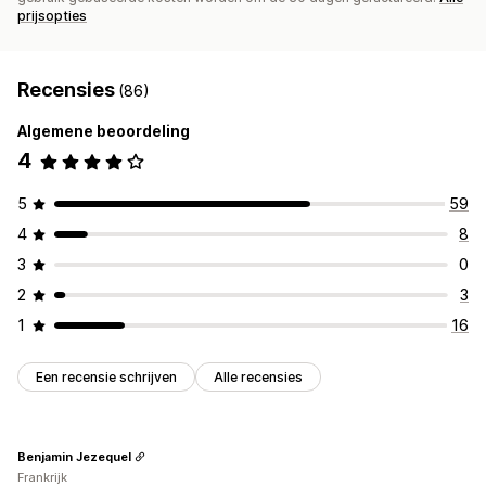
prijsopties
Recensies
(86)
Algemene beoordeling
4
5
59
4
8
3
0
2
3
1
16
Een recensie schrijven
Alle recensies
Benjamin Jezequel
Frankrijk