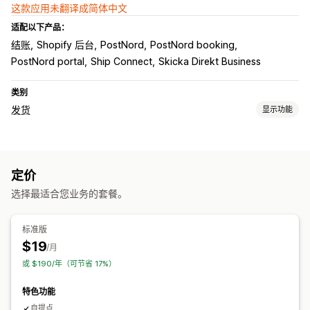
这款应用未翻译成简体中文
适配以下产品：
结账
Shopify 后台
PostNord
PostNord booking
PostNord portal
Ship Connect
Skicka Direkt Business
类别
发货
显示功能
标签和包装
标签创建
批量打印
地址验证
退货标签
包装
运输保险
定价
运输规则
配送日期
多语言
运费
选择最适合您业务的套餐。
管理货件
电子邮件通知
标准版
$19
/月
或 $190/年（可节省 17%）
特色功能
自提点