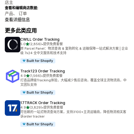
店主
查看和编辑商店数据:
产品、 订单
查看详细信息
更多此类应用
CWILL Order Tracking
星（满分 5 星）
5.0
(2,856)
•
提供免费套餐
总共 2856 条评论
原 Parcel Panel：物流查询 & 复购转化 & 运输保障一站式解决方案 | 企业
级 7x24 全中文服务和技术支持
Built for Shopify
Track123 Order Tracking
星（满分 5 星）
4.9
(1,566)
•
提供免费套餐
总共 1566 条评论
打造品牌级Tracking体验，大幅减少售后咨询，覆盖全球主流物流商，中
文团队支持
Built for Shopify
17TRACK Order Tracking
星（满分 5 星）
4.9
(3,829)
•
提供免费套餐
总共 3829 条评论
可信赖的一站式物流查询方案，支持3100+主流运输商，降低物流相关客
诉order tracker
Built for Shopify