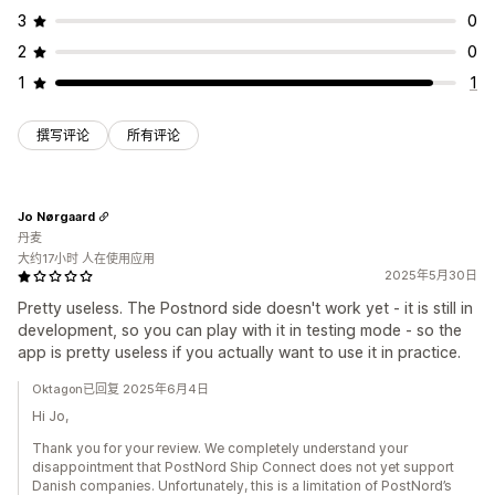
3
0
2
0
1
1
撰写评论
所有评论
Jo Nørgaard
丹麦
大约17小时 人在使用应用
2025年5月30日
Pretty useless. The Postnord side doesn't work yet - it is still in
development, so you can play with it in testing mode - so the
app is pretty useless if you actually want to use it in practice.
Oktagon已回复 2025年6月4日
Hi Jo,
Thank you for your review. We completely understand your
disappointment that PostNord Ship Connect does not yet support
Danish companies. Unfortunately, this is a limitation of PostNord’s