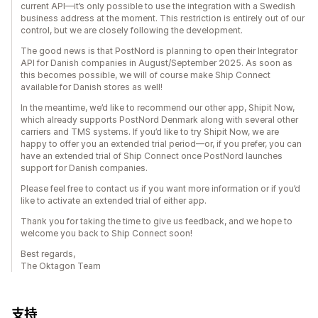
current API—it’s only possible to use the integration with a Swedish
business address at the moment. This restriction is entirely out of our
control, but we are closely following the development.
The good news is that PostNord is planning to open their Integrator
API for Danish companies in August/September 2025. As soon as
this becomes possible, we will of course make Ship Connect
available for Danish stores as well!
In the meantime, we’d like to recommend our other app, Shipit Now,
which already supports PostNord Denmark along with several other
carriers and TMS systems. If you’d like to try Shipit Now, we are
happy to offer you an extended trial period—or, if you prefer, you can
have an extended trial of Ship Connect once PostNord launches
support for Danish companies.
Please feel free to contact us if you want more information or if you’d
like to activate an extended trial of either app.
Thank you for taking the time to give us feedback, and we hope to
welcome you back to Ship Connect soon!
Best regards,
The Oktagon Team
支持