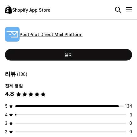
Shopify App Store
PostPilot Direct Mail Platform
설치
리뷰
(136)
전체 평점
4.8
5
134
4
1
3
0
2
0