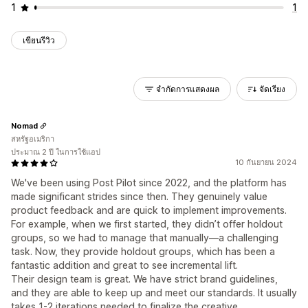
1
1
เขียนรีวิว
จำกัดการแสดงผล
จัดเรียง
Nomad
สหรัฐอเมริกา
ประมาณ 2 ปี ในการใช้แอป
10 กันยายน 2024
We've been using Post Pilot since 2022, and the platform has
made significant strides since then. They genuinely value
product feedback and are quick to implement improvements.
For example, when we first started, they didn’t offer holdout
groups, so we had to manage that manually—a challenging
task. Now, they provide holdout groups, which has been a
fantastic addition and great to see incremental lift.
Their design team is great. We have strict brand guidelines,
and they are able to keep up and meet our standards. It usually
takes 1-2 iterations needed to finalize the creative.