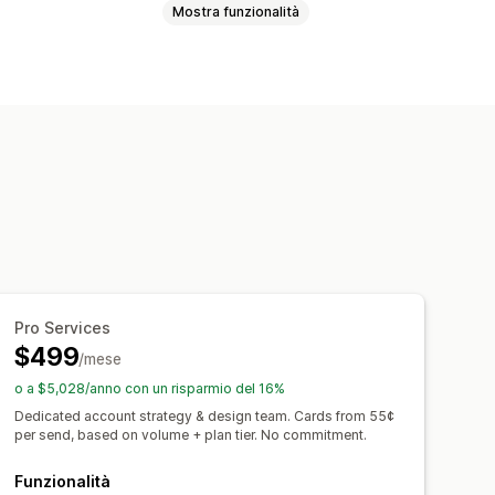
Mostra funzionalità
Pubblico personalizzato
omportamento
In base all’ora
mance
Analisi del ROI
Pro Services
 per acquisizione
Dashboard
$499
/mese
o a $5,028/anno con un risparmio del 16%
Dedicated account strategy & design team. Cards from 55¢
per send, based on volume + plan tier. No commitment.
Funzionalità