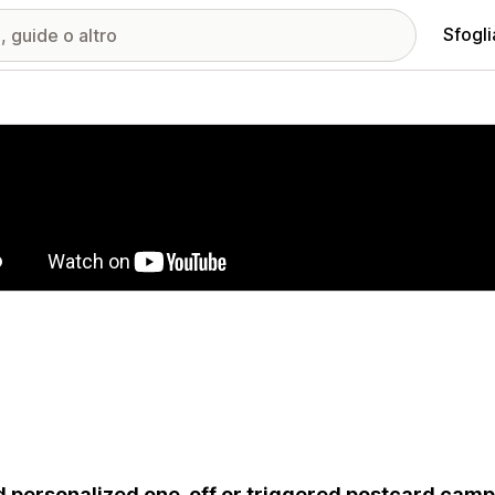
Sfogli
ria immagini in evidenza
 personalized one-off or triggered postcard camp