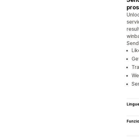
pros
Unloc
servi
resul
winba
Send 
Lik
Get
Tra
We 
Sen
Lingu
Funzi