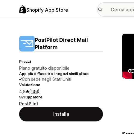
Shopify App Store
Galle
PostPilot Direct Mail
Platform
Prezzi
Piano gratuito disponibile
App più diffuse tra i negozi simili al tuo
Con sede negli Stati Uniti
Valutazione
4,8
(136)
Sviluppatore
PostPilot
Installa
Send