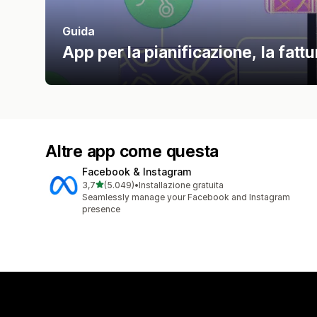
Guida
App per la pianificazione, la fattu
Altre app come questa
Facebook & Instagram
stelle su 5
3,7
(5.049)
•
Installazione gratuita
5049 recensioni totali
Seamlessly manage your Facebook and Instagram
presence