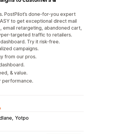
. PostPilot’s done-for-you expert
EASY to get exceptional direct mail
ng, email retargeting, abandoned cart,
er-targeted traffic to retailers.
dashboard. Try it risk-free.
nalized campaigns.
gy from our pros.
r dashboard.
eed, & value.
ior performance.
o
dlane
Yotpo