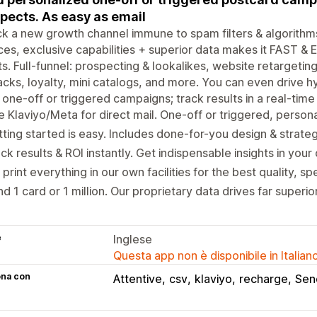
pects. As easy as email
k a new growth channel immune to spam filters & algorithms
ces, exclusive capabilities + superior data makes it FAST & 
ts. Full-funnel: prospecting & lookalikes, website retargeti
cks, loyalty, mini catalogs, and more. You can even drive hyp
one-off or triggered campaigns; track results in a real-time 
e Klaviyo/Meta for direct mail. One-off or triggered, perso
ting started is easy. Includes done-for-you design & strate
ck results & ROI instantly. Get indispensable insights in you
print everything in our own facilities for the best quality, sp
d 1 card or 1 million. Our proprietary data drives far super
e
Inglese
Questa app non è disponibile in Italian
ona con
Attentive
csv
klaviyo
recharge
Sen