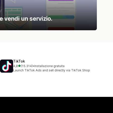
se vendi un servizio.
TikTok
stelle su 5
4,8
(15.314)
•
Installazione gratuita
15314 recensioni totali
Launch TikTok Ads and sell directly via TikTok Shop