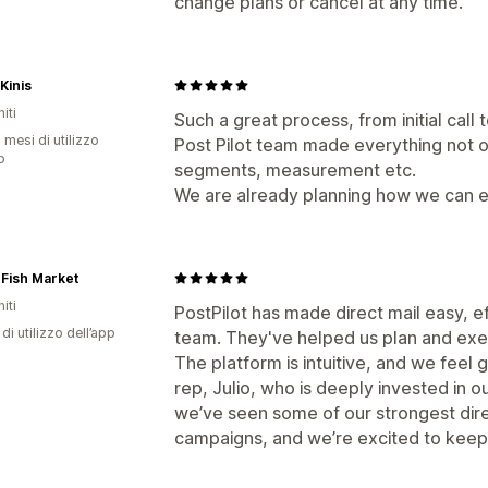
change plans or cancel at any time.”
 Kinis
iti
Such a great process, from initial call 
 mesi di utilizzo
Post Pilot team made everything not on
p
segments, measurement etc.
We are already planning how we can 
 Fish Market
iti
PostPilot has made direct mail easy, ef
di utilizzo dell’app
team. They've helped us plan and exec
The platform is intuitive, and we feel
rep, Julio, who is deeply invested in o
we’ve seen some of our strongest dire
campaigns, and we’re excited to keep