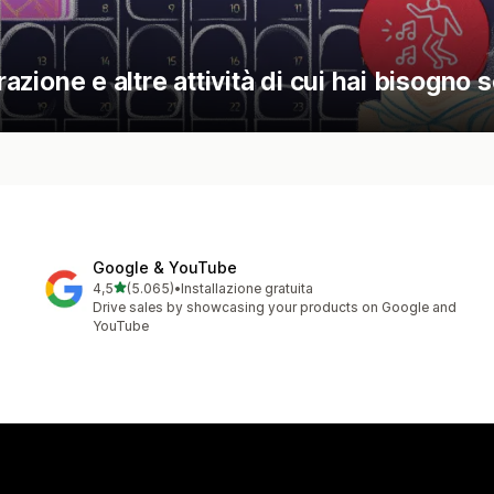
razione e altre attività di cui hai bisogno 
Google & YouTube
stelle su 5
4,5
(5.065)
•
Installazione gratuita
5065 recensioni totali
Drive sales by showcasing your products on Google and
YouTube