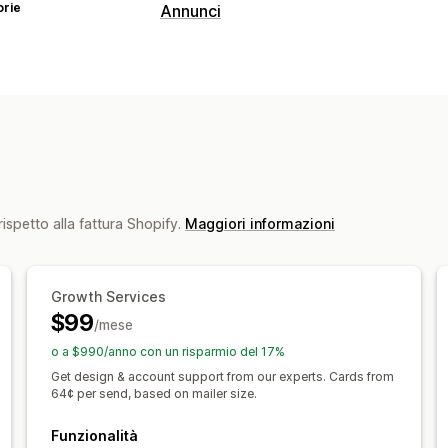
orie
Annunci
Targeting
Segmenti di pubblico
Pubblico simile
Dati demografici
In base all’evento
C
Retargeting
Gestione delle campagne
Campagne automatizzate
ispetto alla fattura Shopify.
Maggiori informazioni
Analisi delle performance
Test A/B
Monitoraggio delle perfor
Growth Services
Monitoraggio delle conversioni
Costo
$99
/mese
Analisi demografica
o a $990/anno con un risparmio del 17%
Get design & account support from our experts. Cards from
64¢ per send, based on mailer size.
Funzionalità