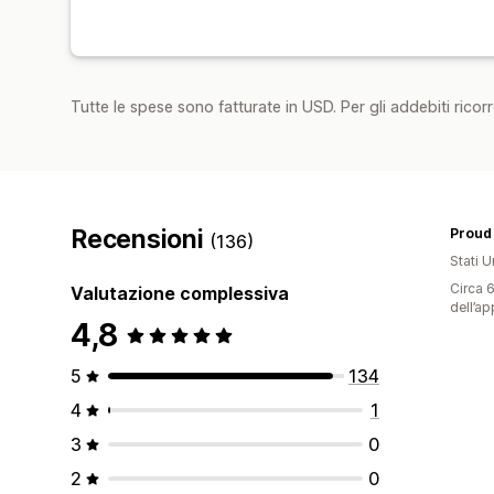
Tutte le spese sono fatturate in USD. Per gli addebiti ricorre
Recensioni
Proud 
(136)
Stati Un
Circa 6
Valutazione complessiva
dell’ap
4,8
5
134
4
1
3
0
2
0