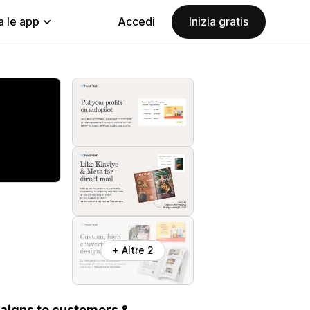
a le app
Accedi
Inizia gratis
+ Altre 2
aigns to customers &