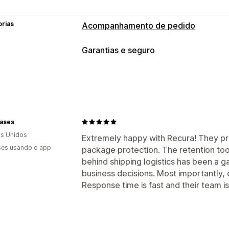
orias
Acompanhamento de pedido
Acompanhamento
Garantias e seguro
Página de rastreamento com a marca
Tipo de cobertura
Link de rastreamento personalizado
Pacotes roubados
Pacotes perdidos
Notificações
Devoluções e trocas
E-mail
Notificações em tempo real
N
Experiência de aceitação
Cases
s Unidos
Página do carrinho
Widget personali
Extremely happy with Recura! They pr
es usando o app
package protection. The retention too
Upsell personalizado
behind shipping logistics has been a
Gestão de solicitações
business decisions. Most importantly, 
Response time is fast and their team 
Portal de solicitações
Formulário de 
Acompanhamento
Notificações por 