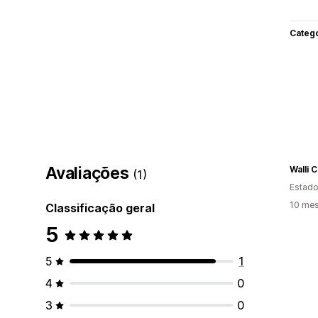
Categ
Avaliações
Walli 
(1)
Estado
10 mes
Classificação geral
5
5
1
4
0
3
0