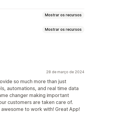
Mostrar os recursos
Mostrar os recursos
Data de entrega estimada
Análises
Pacotes danificados
otificações personalizadas
28 de março de 2024
zado
Branding personalizado
ovide so much more than just
ls, automations, and real time data
 game changer making important
our customers are taken care of.
is awesome to work with! Great App!
solicitação
Políticas personalizadas
e-mail