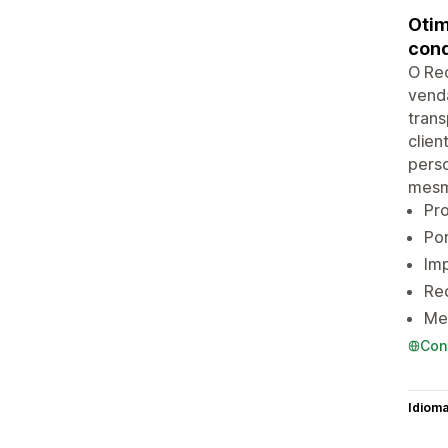
Otim
conq
O Rec
venda
trans
clien
perso
mesm
Pro
Por
Im
Re
Mel
Con
Idiom