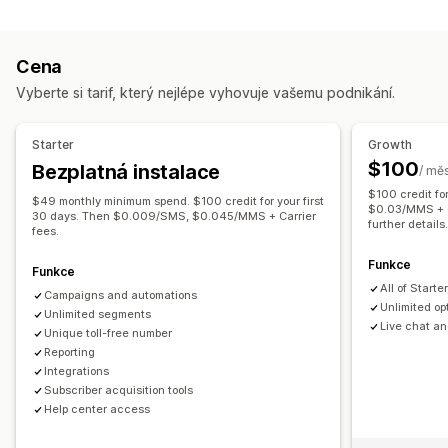
Správa kampaní
Možnosti zobrazení
A/​B testování
Dodržování předpisů
Nástroj pro tvorbu vyskakovacích oken
Spouštěče
Cena
Personalizované zprávy
Naplánované zprávy
Šablony
Šablony
A/​B testování
Vyberte si tarif, který nejlépe vyhovuje vašemu podnikání.
Obousměrné zasílání zpráv
Segmentace
Udělení souhlasu
Automatizace pracovního postupu
Starter
Growth
Obnovení košíku
Uvítací zprávy
Jednorázové heslo (OTP)
$100
Bezplatná instalace
/ mě
$100 credit fo
$49 monthly minimum spend. $100 credit for your first
$0.03/MMS + Ca
30 days. Then $0.009/SMS, $0.045/MMS + Carrier
further details
fees.
Funkce
Funkce
All of Starter
Campaigns and automations
Unlimited op
Unlimited segments
Live chat an
Unique toll-free number
Reporting
Integrations
Subscriber acquisition tools
Help center access