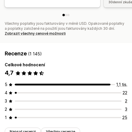
30denní zkuše
Všechny poplatky jsou fakturovány v měně USD. Opakované poplatky
a poplatky založené na použití jsou fakturovány každých 30 dní.
Zobrazit všechny cenové možnosti
Recenze
(1 145)
Celkové hodnocení
4,7
5
1,1 tis.
4
22
3
2
2
3
1
25
Napsat recenzi
Všechny recenze