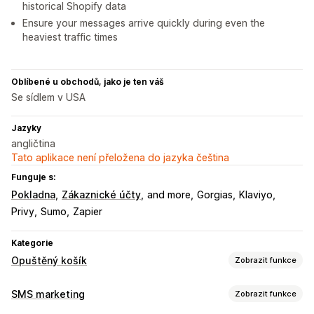
historical Shopify data
Ensure your messages arrive quickly during even the
heaviest traffic times
Oblíbené u obchodů, jako je ten váš
Se sídlem v USA
Jazyky
angličtina
Tato aplikace není přeložena do jazyka čeština
Funguje s:
Pokladna
Zákaznické účty
and more
Gorgias
Klaviyo
Privy
Sumo
Zapier
Kategorie
Opuštěný košík
Zobrazit funkce
Obnovení košíku
SMS marketing
Zobrazit funkce
Notifikace pomocí SMS