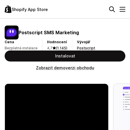
Shopify App Store
Postscript SMS Marketing
Cena
Hodnocení
Vývojář
Bezplatná instalace
4,7
(1 145)
Postscript
Instalovat
Zobrazit demoverzi obchodu