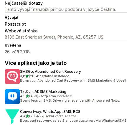
Nejčastější dotazy
Tento vývojář nenabízí přímou podporu v jazyce Čeština.
Vývojář
Postscript
Webová stránka
8136 East Sheridan Street, Phoenix, AZ, 85257, US
Uvedena
26. září 2018
Více aplikací jako je tato
SMSGo: Abandoned Cart Recovery
z 5 hvězd
3,8
(20)
•
Bezplatná instalace
Celkový počet recenzí: 20
Bump your Abandoned Cart Recovery with SMS Marketing & Upsell
TxtCart AI: SMS Marketing
z 5 hvězd
4,9
(450)
•
Bezplatná instalace
Celkový počet recenzí: 450
Spend less on SMS. Drive more revenue with AI powered flows.
Convertway: WhatsApp, SMS, RCS
z 5 hvězd
4,4
(205)
•
Zkušební verze zdarma
Celkový počet recenzí: 205
Boost cart recovery, sales & engage customers via WhatsApp/SMS