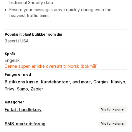
historical Shopify data
Ensure your messages arrive quickly during even the
heaviest traffic times
Populært blant butikker som din
Basert i USA
Språk
Engelsk
Denne appen er ikke oversatt til Norsk (bokmål)
Fungerer med
Butikkens kasse
Kundekontoer
and more
Gorgias
Klaviyo
Privy
Sumo
Zapier
Kategorier
Forlatt handlekurv
Vis funksjoner
Gjeninnhenting av handlekurv
SMS-markedsføring
Vis funksjoner
SMS-varsler