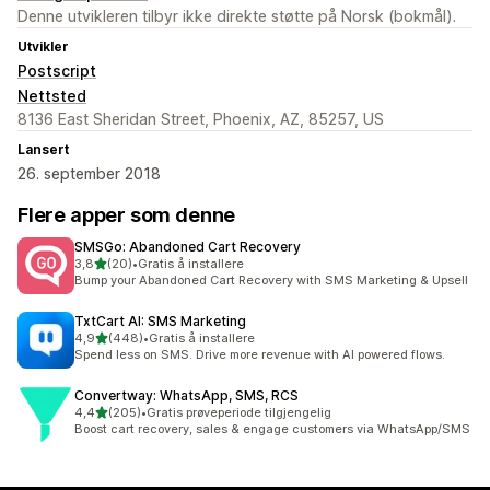
Denne utvikleren tilbyr ikke direkte støtte på Norsk (bokmål).
Utvikler
Postscript
Nettsted
8136 East Sheridan Street, Phoenix, AZ, 85257, US
Lansert
26. september 2018
Flere apper som denne
SMSGo: Abandoned Cart Recovery
av 5 stjerner
3,8
(20)
•
Gratis å installere
Totalt 20 omtaler
Bump your Abandoned Cart Recovery with SMS Marketing & Upsell
TxtCart AI: SMS Marketing
av 5 stjerner
4,9
(448)
•
Gratis å installere
Totalt 448 omtaler
Spend less on SMS. Drive more revenue with AI powered flows.
Convertway: WhatsApp, SMS, RCS
av 5 stjerner
4,4
(205)
•
Gratis prøveperiode tilgjengelig
Totalt 205 omtaler
Boost cart recovery, sales & engage customers via WhatsApp/SMS