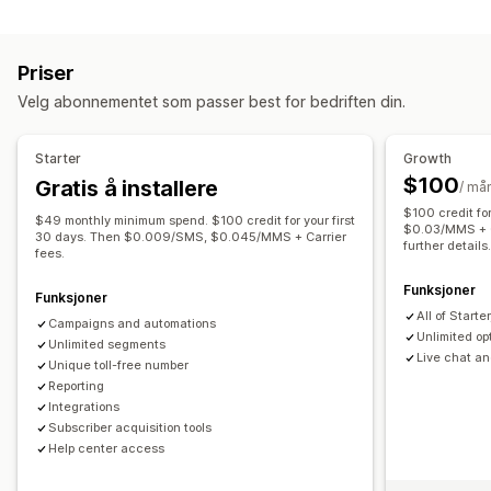
Administrere kampanjer
Visningsalternativer
A/B-testing
Samsvar
Personaliserte meldinger
Popup-bygger
Utløser
Maler
A/B-testing
Priser
Planlagte meldinger
Maler
Toveis-meldinger
Velg abonnementet som passer best for bedriften din.
Segmentering
Registrering
Arbeidsflytautomatisering
Starter
Growth
Gjeninnhenting av handlekurv
Velkomstmeldinger
$100
Gratis å installere
/ må
Éngangspassord (OTP)
$100 credit fo
$49 monthly minimum spend. $100 credit for your first
$0.03/MMS + Ca
30 days. Then $0.009/SMS, $0.045/MMS + Carrier
further details
fees.
Funksjoner
Funksjoner
All of Starter
Campaigns and automations
Unlimited op
Unlimited segments
Live chat an
Unique toll-free number
Reporting
Integrations
Subscriber acquisition tools
Help center access