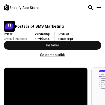
Shopify App Store
Postscript SMS Marketing
Priser
Vurdering
Utvikler
Gratis å installere
4.7
(1,145)
Postscript
Installer
Se demobutikk