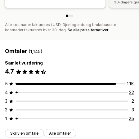
30-dagers gra
Alle kostnader faktureres i USD. Gjentagende og bruksbaserte
kostnader faktureres hver 30. dag.
Se alle prisalternativer
Omtaler
(1,145)
Samlet vurdering
4.7
5
1.1K
4
22
3
2
2
3
1
25
Skriv en omtale
Alle omtaler