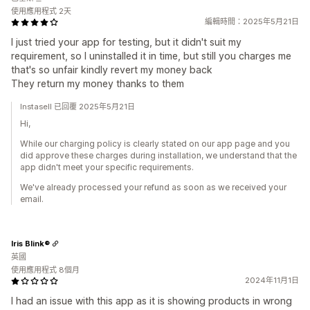
使用應用程式 2天
編輯時間：2025年5月21日
I just tried your app for testing, but it didn't suit my
requirement, so I uninstalled it in time, but still you charges me
that's so unfair kindly revert my money back
They return my money thanks to them
Instasell 已回覆 2025年5月21日
Hi,
While our charging policy is clearly stated on our app page and you
did approve these charges during installation, we understand that the
app didn't meet your specific requirements.
We've already processed your refund as soon as we received your
email.
Iris Blink®
英國
使用應用程式 8個月
2024年11月1日
I had an issue with this app as it is showing products in wrong