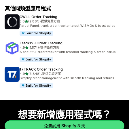
其他同類型應用程式
CWILL Order Tracking
滿分 5 顆星
5.0
(2,861)
•
提供免費方案
共有 2861 則評價
Parcel Panel: track order tracker to cut WISMOs & boost sales
Built for Shopify
Track123 Order Tracking
滿分 5 顆星
4.9
(1,574)
•
提供免費方案
共有 1574 則評價
A beautiful order tracker with branded tracking & order lookup
Built for Shopify
17TRACK Order Tracking
滿分 5 顆星
4.9
(3,848)
•
提供免費方案
共有 3848 則評價
Simplify order management with smooth tracking and returns
Built for Shopify
想要新增應用程式嗎？
免費試用 Shopify 3 天