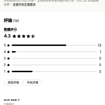
所有費用均以 USD 計價。 定期費用和依使用量計費方案，均以 30 天為週期
收費。
查看所有定價選項
評論
(19)
整體評分
4.3
5
13
4
1
3
0
2
0
1
5
撰寫評價
所有評價
arch-beat
巴基斯坦