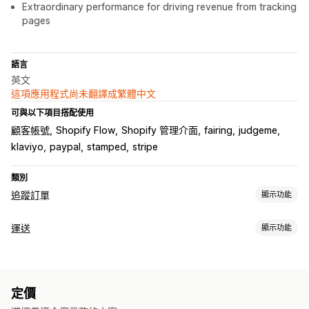
Extraordinary performance for driving revenue from tracking
pages
語言
英文
這項應用程式尚未翻譯成繁體中文
可與以下項目搭配使用
顧客帳號
Shopify Flow
Shopify 管理介面
fairing
judgeme
klaviyo
paypal
stamped
stripe
類別
追蹤訂單
顯示功能
追蹤
運送
顯示功能
品牌追蹤頁面
訂單查詢頁面
即時追蹤
自訂追蹤連結
標籤和包材
預估配送日期
全球追蹤
隱藏貨運業者
同步訂單
選取貨運業者
通知
定價
管理貨件
電子郵件
即時通知
簡訊
自訂通知
自動化