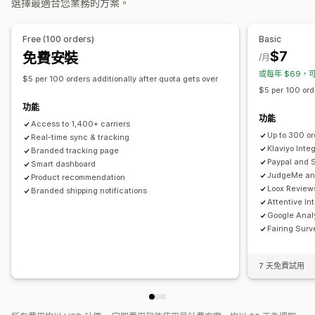
選擇最適合您業務的方案。
同步訂單
即時追蹤
品牌追蹤頁面
電子郵件通知
訂單最新資訊
運送分析
Free (100 orders)
Basic
$7
免費安裝
/月
或每年 $69，可
$5 per 100 orders additionally after quota gets over
$5 per 100 ord
功能
功能
Access to 1,400+ carriers
Up to 300 o
Real-time sync & tracking
Klaviyo Inte
Branded tracking page
Paypal and S
Smart dashboard
JudgeMe and
Product recommendation
Loox Reviews
Branded shipping notifications
Attentive In
Google Analy
Fairing Surv
7 天免費試用