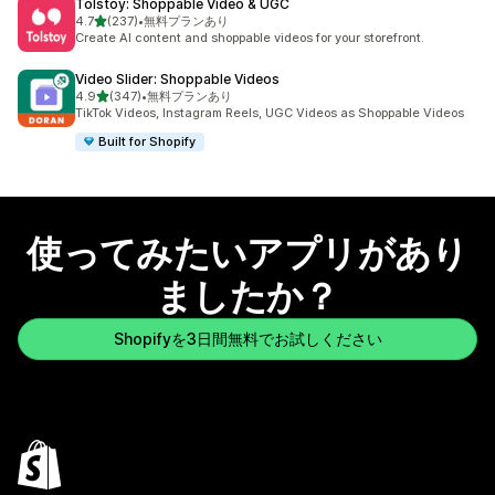
Tolstoy: Shoppable Video & UGC
5つ星中
4.7
(237)
•
無料プランあり
合計レビュー数：237件
Create AI content and shoppable videos for your storefront.
Video Slider: Shoppable Videos
5つ星中
4.9
(347)
•
無料プランあり
合計レビュー数：347件
TikTok Videos, Instagram Reels, UGC Videos as Shoppable Videos
Built for Shopify
使ってみたいアプリがあり
ましたか？
Shopifyを3日間無料でお試しください