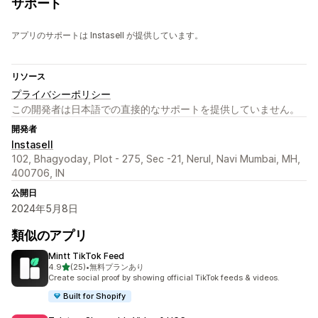
サポート
アプリのサポートは Instasell が提供しています。
リソース
プライバシーポリシー
この開発者は日本語での直接的なサポートを提供していません。
開発者
Instasell
102, Bhagyoday, Plot - 275, Sec -21, Nerul, Navi Mumbai, MH,
400706, IN
公開日
2024年5月8日
類似のアプリ
Mintt TikTok Feed
5つ星中
4.9
(25)
•
無料プランあり
合計レビュー数：25件
Create social proof by showing official TikTok feeds & videos.
Built for Shopify