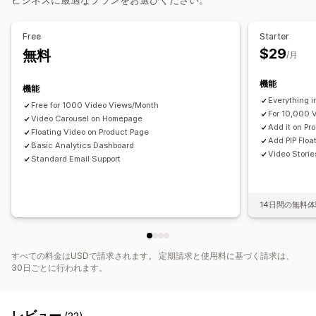
商品閲覧回数
商品を購入可能なフィード
カスタムレイアウト
モバイル対応
分析
Free
Starter
$29
無料
エンゲージメント追跡
コンバージョントラッキング
/月
機能
機能
Everything i
Free for 1000 Video Views/Month
For 10,000 
Video Carousel on Homepage
Add it on Pr
Floating Video on Product Page
Add PIP Floa
Basic Analytics Dashboard
Video Storie
Standard Email Support
14日間の無料
すべての料金はUSDで請求されます。 定期請求と使用料に基づく請求は、
30日ごとに行われます。
レビュー