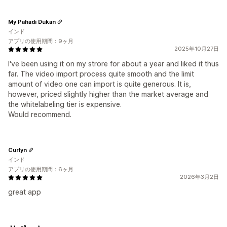
My Pahadi Dukan
インド
アプリの使用期間：9ヶ月
2025年10月27日
I've been using it on my strore for about a year and liked it thus
far. The video import process quite smooth and the limit
amount of video one can import is quite generous. It is,
however, priced slightly higher than the market average and
the whitelabeling tier is expensive.
Would recommend.
Curlyn
インド
アプリの使用期間：6ヶ月
2026年3月2日
great app