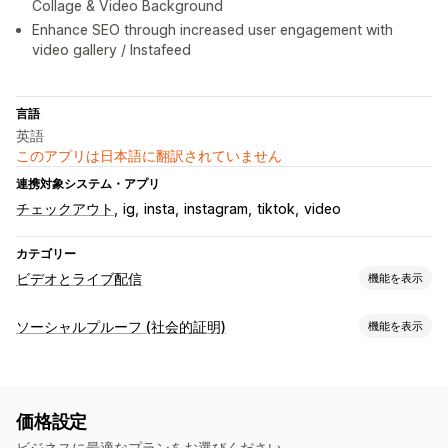
Collage & Video Background
Enhance SEO through increased user engagement with
video gallery / Instafeed
言語
英語
このアプリは日本語に翻訳されていません
連携対象システム・アプリ
チェックアウト
ig
insta
instagram
tiktok
video
カテゴリー
ビデオとライブ配信
機能を表示
動画管理
ソーシャルプルーフ (社会的証明)
機能を表示
購入可能な動画
カートに追加
インタラクティブ動画
UGC
コンテンツタイプ
ソーシャルメディアでの共有
UGC
動画
リール
カスタマイズ
価格設定
表示オプション
動画プレイヤー
埋め込み式動画
ポップアップ
カルーセル
ビジネスに最適なプランをお選びください。