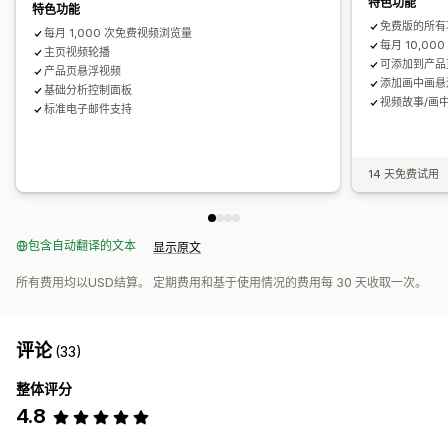
特色功能
特色功能
免费版的所有
每月 1,000 次免费视频浏览量
每月 10,00
主页视频轮播
可添加到产品
产品页悬浮视频
添加画中画悬
基础分析控制面板
视频故事/画
标准电子邮件支持
14 天免费试用
包含自动翻译的文本
显示原文
所有费用均以USD结算。 定期费用和基于使用情况的费用每 30 天收取一次。
评论
(33)
整体评分
4.8