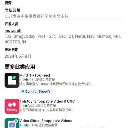
资源
隐私政策
此开发者不提供直接的简体中文支持。
开发人员
Instasell
102, Bhagyoday, Plot - 275, Sec -21, Nerul, Navi Mumbai, MH,
400706, IN
推出日期
2024年5月8日
更多此类应用
Mintt TikTok Feed
星（满分 5 星）
4.9
(25)
•
提供免费套餐
总共 25 条评论
通过展示官方 TikTok 视频源和视频来建立社会认同。
Built for Shopify
Tolstoy: Shoppable Video & UGC
星（满分 5 星）
4.7
(237)
•
提供免费套餐
总共 237 条评论
为您的店面创建 AI 内容和可购物视频。
Video Slider: Shoppable Videos
星（满分 5 星）
4.9
(349)
•
提供免费套餐
总共 349 条评论