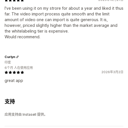
I've been using it on my strore for about a year and liked it thus
far. The video import process quite smooth and the limit
amount of video one can import is quite generous. It is,
however, priced slightly higher than the market average and
the whitelabeling tier is expensive.
Would recommend.
Curlyn
印度
6个月 人在使用应用
2026年3月2日
great app
支持
应用支持由 Instasell 提供。