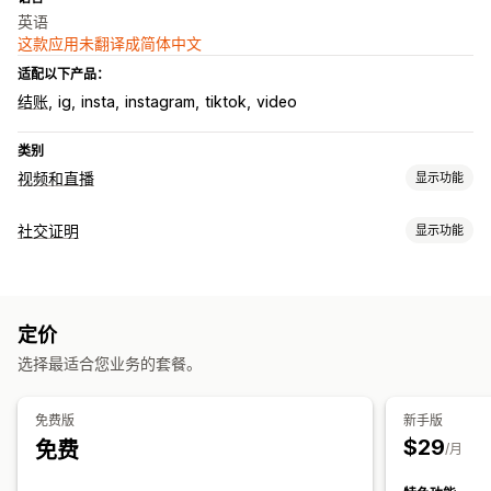
英语
这款应用未翻译成简体中文
适配以下产品：
结账
ig
insta
instagram
tiktok
video
类别
视频和直播
显示功能
视频管理
社交证明
显示功能
购物式视频
添加到购物车
互动视频
UGC
社交分享
内容类型
自定义
UGC
视频
短视频
视频播放器
嵌入式视频
弹出窗口
轮播
自动适应移动设备
定价
展示选项
选择最适合您业务的套餐。
产品浏览次数
购物式数据源
自定义布局
分析
免费版
新手版
$29
免费
互动跟踪
转化跟踪
/月