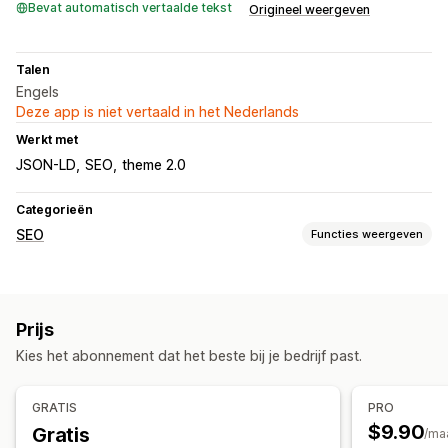
Bevat automatisch vertaalde tekst
Origineel weergeven
Talen
Engels
Deze app is niet vertaald in het Nederlands
Werkt met
JSON-LD
SEO
theme 2.0
Categorieën
SEO
Functies weergeven
SEO-tools
Broodkruimels
JSON-LD
Prijs
Prestaties bijhouden
Kies het abonnement dat het beste bij je bedrijf past.
Audits
GRATIS
PRO
$9.90
Gratis
/ma