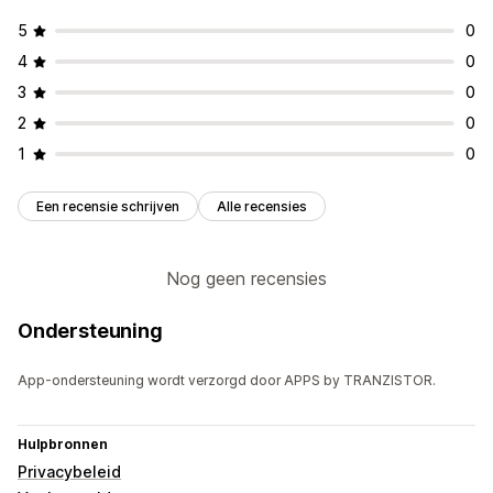
5
0
4
0
3
0
2
0
1
0
Een recensie schrijven
Alle recensies
Nog geen recensies
Ondersteuning
App-ondersteuning wordt verzorgd door APPS by TRANZISTOR.
Hulpbronnen
Privacybeleid