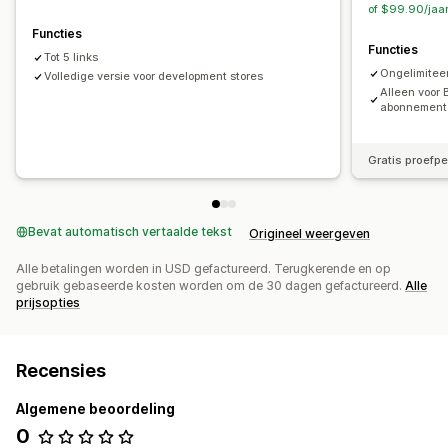
of $99.90/jaa
Functies
Functies
Tot 5 links
Ongelimiteer
Volledige versie voor development stores
Alleen voor
abonnement
Gratis proefp
Bevat automatisch vertaalde tekst
Origineel weergeven
Alle betalingen worden in USD gefactureerd. Terugkerende en op
gebruik gebaseerde kosten worden om de 30 dagen gefactureerd.
Alle
prijsopties
Recensies
Algemene beoordeling
0