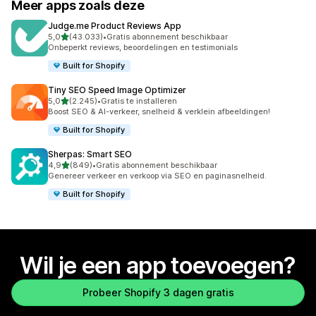
Meer apps zoals deze
Judge.me Product Reviews App
van 5 sterren
5,0
(43.033)
•
Gratis abonnement beschikbaar
43033 recensies in totaal
Onbeperkt reviews, beoordelingen en testimonials
Built for Shopify
Tiny SEO Speed Image Optimizer
van 5 sterren
5,0
(2.245)
•
Gratis te installeren
2245 recensies in totaal
Boost SEO & AI-verkeer, snelheid & verklein afbeeldingen!
Built for Shopify
Sherpas: Smart SEO
van 5 sterren
4,9
(849)
•
Gratis abonnement beschikbaar
849 recensies in totaal
Genereer verkeer en verkoop via SEO en paginasnelheid.
Built for Shopify
Wil je een app toevoegen?
Probeer Shopify 3 dagen gratis