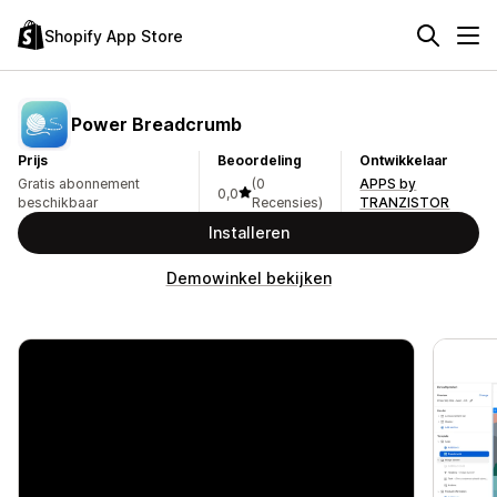
Shopify App Store
Power Breadcrumb
Prijs
Beoordeling
Ontwikkelaar
Gratis abonnement
(0
APPS by
0,0
beschikbaar
Recensies)
TRANZISTOR
Installeren
Demowinkel bekijken