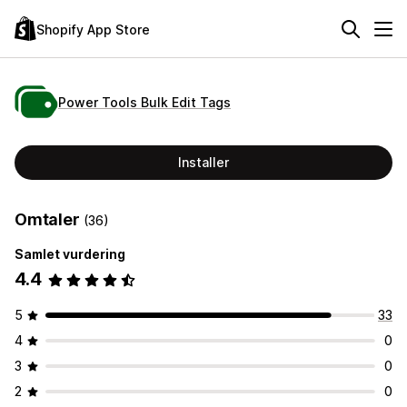
Shopify App Store
Power Tools Bulk Edit Tags
Installer
Omtaler
(36)
Samlet vurdering
4.4
5
33
4
0
3
0
2
0