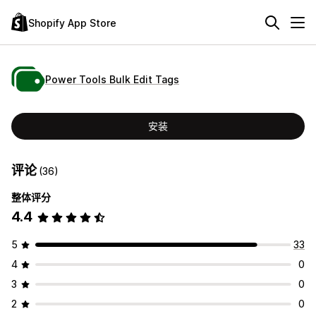
Shopify App Store
Power Tools Bulk Edit Tags
安装
评论
(36)
整体评分
4.4
5
33
4
0
3
0
2
0