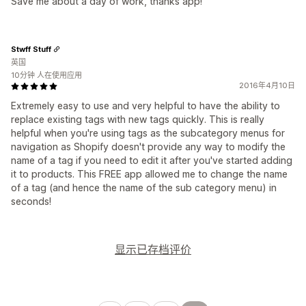
Save me about a day of work, thanks app!
Stwff Stuff
英国
10分钟 人在使用应用
2016年4月10日
Extremely easy to use and very helpful to have the ability to
replace existing tags with new tags quickly. This is really
helpful when you're using tags as the subcategory menus for
navigation as Shopify doesn't provide any way to modify the
name of a tag if you need to edit it after you've started adding
it to products. This FREE app allowed me to change the name
of a tag (and hence the name of the sub category menu) in
seconds!
显示已存档评价