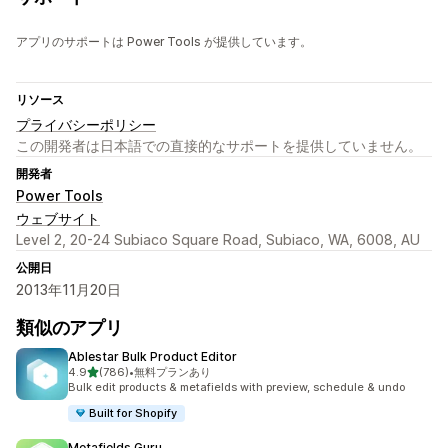
アプリのサポートは Power Tools が提供しています。
リソース
プライバシーポリシー
この開発者は日本語での直接的なサポートを提供していません。
開発者
Power Tools
ウェブサイト
Level 2, 20-24 Subiaco Square Road, Subiaco, WA, 6008, AU
公開日
2013年11月20日
類似のアプリ
Ablestar Bulk Product Editor
5つ星中
4.9
(786)
•
無料プランあり
合計レビュー数：786件
Bulk edit products & metafields with preview, schedule & undo
Built for Shopify
Metafields Guru