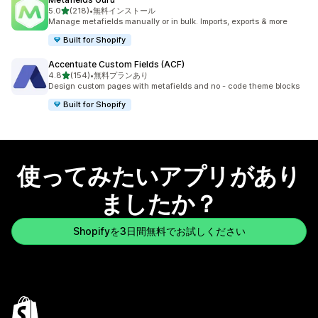
5つ星中
5.0
(218)
•
無料インストール
合計レビュー数：218件
Manage metafields manually or in bulk. Imports, exports & more
Built for Shopify
Accentuate Custom Fields (ACF)
5つ星中
4.8
(154)
•
無料プランあり
合計レビュー数：154件
Design custom pages with metafields and no - code theme blocks
Built for Shopify
使ってみたいアプリがあり
ましたか？
Shopifyを3日間無料でお試しください