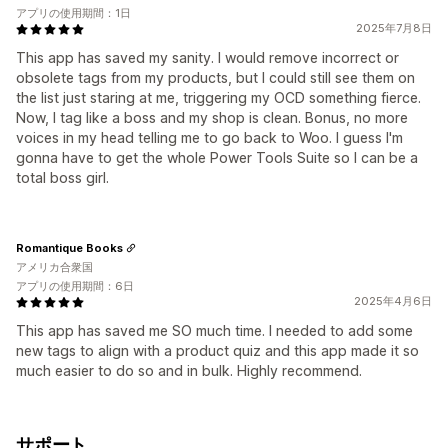
アプリの使用期間：1日
2025年7月8日
This app has saved my sanity. I would remove incorrect or
obsolete tags from my products, but I could still see them on
the list just staring at me, triggering my OCD something fierce.
Now, I tag like a boss and my shop is clean. Bonus, no more
voices in my head telling me to go back to Woo. I guess I'm
gonna have to get the whole Power Tools Suite so I can be a
total boss girl.
Romantique Books
アメリカ合衆国
アプリの使用期間：6日
2025年4月6日
This app has saved me SO much time. I needed to add some
new tags to align with a product quiz and this app made it so
much easier to do so and in bulk. Highly recommend.
サポート