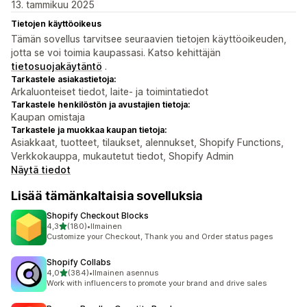
13. tammikuu 2025
Tietojen käyttöoikeus
Tämän sovellus tarvitsee seuraavien tietojen käyttöoikeuden,
jotta se voi toimia kaupassasi. Katso kehittäjän
tietosuojakäytäntö
.
Tarkastele asiakastietoja:
Arkaluonteiset tiedot, laite- ja toimintatiedot
Tarkastele henkilöstön ja avustajien tietoja:
Kaupan omistaja
Tarkastele ja muokkaa kaupan tietoja:
Asiakkaat, tuotteet, tilaukset, alennukset, Shopify Functions,
Verkkokauppa, mukautetut tiedot, Shopify Admin
Näytä tiedot
Lisää tämänkaltaisia sovelluksia
Shopify Checkout Blocks
/ 5 tähteä
4,3
(180)
•
Ilmainen
180 arvostelua yhteensä
Customize your Checkout, Thank you and Order status pages
Shopify Collabs
/ 5 tähteä
4,0
(384)
•
Ilmainen asennus
384 arvostelua yhteensä
Work with influencers to promote your brand and drive sales