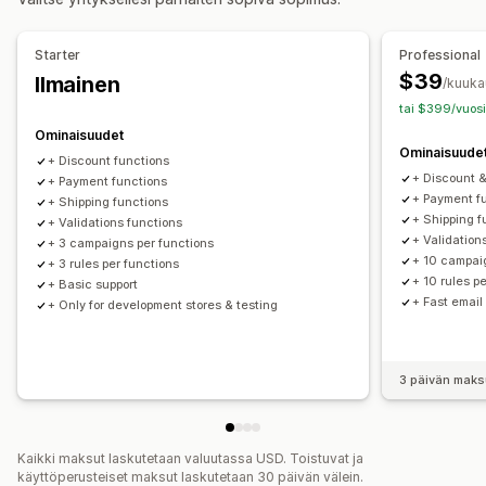
Volyymialennukset
Kiinteät alennukset
Prosenttialennukset
Joukkoalennukset
Tukkuhinnoittelu
Starter
Professional
Ilmainen toimitus
Toimitushinnat
Korialennukset
$39
Ilmainen
/kuuka
Kassa-alennukset
Lahjat
Tuotepaketit
tai $399/vuosi
Lisämyyntialennukset
Ristiinmyyntialennukset
Ominaisuudet
Dynaaminen hinnoittelu
Mukautetut alennukset
Ominaisuude
+ Discount functions
+ Discount &
Alennusten hallinnointi
+ Payment functions
+ Payment f
+ Shipping functions
Muokkaustyökalu
Joukkomuokkaus
Tuonti ja vienti
+ Shipping f
+ Validations functions
Kampanjat
Käynnistimet ja säännöt
+ Validation
+ 3 campaigns per functions
+ 10 campai
+ 3 rules per functions
Alennusten pinottaminen
Automaatiot
Kohdentaminen
+ 10 rules p
+ Basic support
Tunnisteet
+ Fast email
+ Only for development stores & testing
3 päivän maks
Kaikki maksut laskutetaan valuutassa USD. Toistuvat ja
käyttöperusteiset maksut laskutetaan 30 päivän välein.