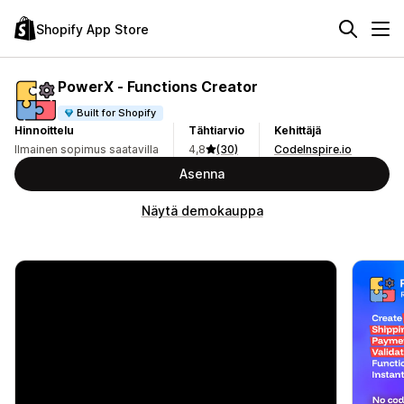
Shopify App Store
PowerX ‑ Functions Creator
Built for Shopify
Hinnoittelu
Tähtiarvio
Kehittäjä
Ilmainen sopimus saatavilla
4,8
(30)
CodeInspire.io
Asenna
Näytä demokauppa