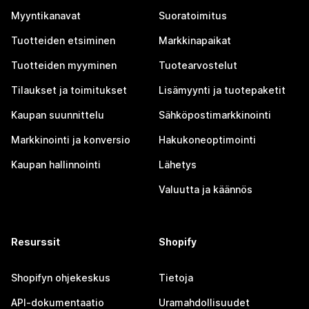
Myyntikanavat
Suoratoimitus
Tuotteiden etsiminen
Markkinapaikat
Tuotteiden myyminen
Tuotearvostelut
Tilaukset ja toimitukset
Lisämyynti ja tuotepaketit
Kaupan suunnittelu
Sähköpostimarkkinointi
Markkinointi ja konversio
Hakukoneoptimointi
Kaupan hallinnointi
Lähetys
Valuutta ja käännös
Resurssit
Shopify
Shopifyn ohjekeskus
Tietoja
API-dokumentaatio
Uramahdollisuudet