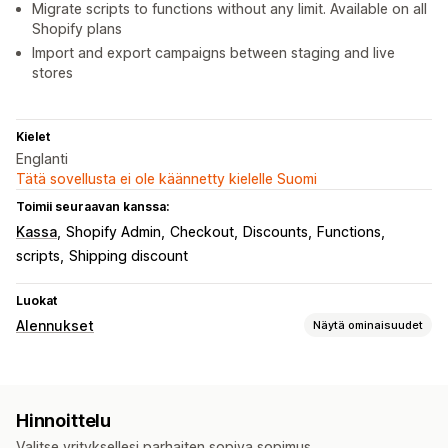
Migrate scripts to functions without any limit. Available on all
Shopify plans
Import and export campaigns between staging and live
stores
Kielet
Englanti
Tätä sovellusta ei ole käännetty kielelle Suomi
Toimii seuraavan kanssa:
Kassa
Shopify Admin
Checkout
Discounts
Functions
scripts
Shipping discount
Luokat
Alennukset
Näytä ominaisuudet
Alennustyypit
Alennuskoodit
Kupongit
Kaksi yhden hinnalla
Hinnoittelu
Kiinteä hinnoittelu
Porrastettu hinnoittelu
Valitse yrityksellesi parhaiten sopiva sopimus.