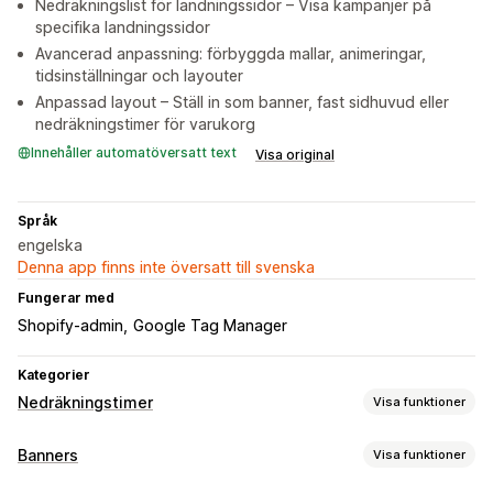
Nedräkningslist för landningssidor – Visa kampanjer på
specifika landningssidor
Avancerad anpassning: förbyggda mallar, animeringar,
tidsinställningar och layouter
Anpassad layout – Ställ in som banner, fast sidhuvud eller
nedräkningstimer för varukorg
Innehåller automatöversatt text
Visa original
Språk
engelska
Denna app finns inte översatt till svenska
Fungerar med
Shopify-admin
Google Tag Manager
Kategorier
Nedräkningstimer
Visa funktioner
Visningsalternativ
Banners
Visa funktioner
Anpassad CSS
Färger och teckensnitt
Anpassad text