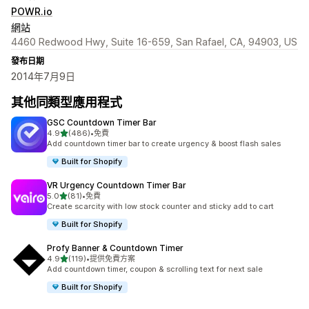
POWR.io
網站
4460 Redwood Hwy, Suite 16-659, San Rafael, CA, 94903, US
發布日期
2014年7月9日
其他同類型應用程式
GSC Countdown Timer Bar
滿分 5 顆星
4.9
(486)
•
免費
共有 486 則評價
Add countdown timer bar to create urgency & boost flash sales
Built for Shopify
VR Urgency Countdown Timer Bar
滿分 5 顆星
5.0
(81)
•
免費
共有 81 則評價
Create scarcity with low stock counter and sticky add to cart
Built for Shopify
Profy Banner & Countdown Timer
滿分 5 顆星
4.9
(119)
•
提供免費方案
共有 119 則評價
Add countdown timer, coupon & scrolling text for next sale
Built for Shopify