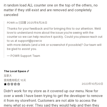
it random load ALL counter one on the top of the others, no
matter if they still exist and are removed and completely
canceled
POWR.io 已回覆 2025年8月28日
Thanks for your feedback and for bringing this to our attention. We’d
love to understand more about the issue you’re seeing with the
counter so we can help resolve it quickly. Could you please reach out
to us at support@powr.io
with more details (and a link or screenshot if possible)? Our team will
be glad to assist you.
— POWR Support Team
The Local Space
加拿大
使用應用程式 10天
2023年10月20日
Didn't work for my store as it covered up our menu. Now for
over a week I have been trying to get the developer to remove
it from my storefront. Customers are not able to access the
menu what so ever. They said they would help and then they