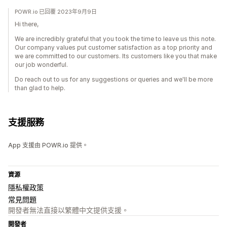
POWR.io 已回覆 2023年9月9日
Hi there,
We are incredibly grateful that you took the time to leave us this note.
Our company values put customer satisfaction as a top priority and
we are committed to our customers. Its customers like you that make
our job wonderful.
Do reach out to us for any suggestions or queries and we'll be more
than glad to help.
支援服務
App 支援由 POWR.io 提供。
資源
隱私權政策
常見問題
開發者無法直接以繁體中文提供支援。
開發者