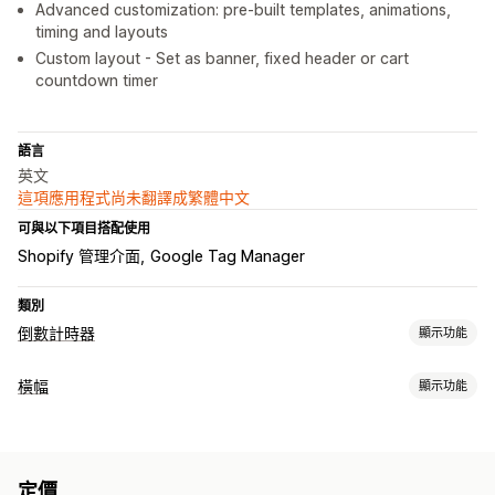
Advanced customization: pre-built templates, animations,
timing and layouts
Custom layout - Set as banner, fixed header or cart
countdown timer
語言
英文
這項應用程式尚未翻譯成繁體中文
可與以下項目搭配使用
Shopify 管理介面
Google Tag Manager
類別
倒數計時器
顯示功能
顯示選項
橫幅
顯示功能
自訂 CSS
顏色和字型
自訂文字
自訂位置
公告列
固定式橫幅
橫幅類型
彈出式視窗
購物車頁面
結帳頁面
登陸頁面
產品頁面
公告列
免運費
通知
產品頁面
促銷資訊
倒數計時
計時選項
定價