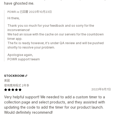
have ghosted me.
POWR.io 已回覆 2023年10月23日
Hi there,
Thank you so much for your feedback and so sorry for the
inconvenience!
We had an issue with the cache on our servers for the countdown
timer app.
The fix is ready however, it's under QA review and will be pushed
shortly to resolve your problem.
Apologise again,
POWR support teeam
STOCKROOM
美國
使用應用程式 2年多
2023年9月7日
Very helpful support! We needed to add a custom timer to a
collection page and select products, and they assisted with
updating the code to add the timer for our product launch.
Would definitely recommend!