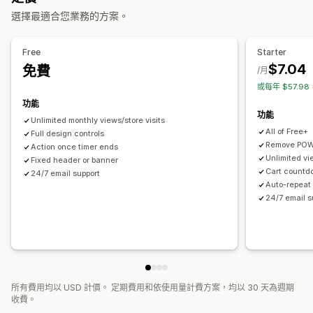
自訂
定期
已排程
日期範圍
指定結束日期
指定分鐘
工作階段
選擇最適合您業務的方案。
橫幅位置
動畫
固定式顯示
背景
顏色和字型
自訂 CSS
計時器類型
行動裝置回應式設計
Free
Starter
每日優惠
快閃優惠
特別活動
新品上市
結帳頁面
$7.04
免費
分析與報告
/月
或每年 $57.9
流量報告
功能
功能
Unlimited monthly views/store visits
All of Free+
Full design controls
Remove POW
Action once timer ends
Unlimited vi
Fixed header or banner
Cart countd
24/7 email support
Auto-repeat 
24/7 email s
所有費用均以 USD 計價。 定期費用和依使用量計費方案，均以 30 天為週期
收費。