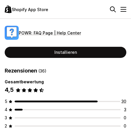
Shopify App Store
POWR: FAQ Page | Help Center
Installieren
Rezensionen
(36)
Gesamtbewertung
4,5
5
30
4
3
3
0
2
0