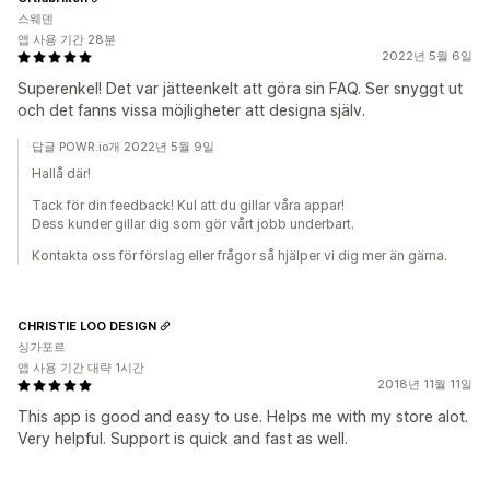
스웨덴
앱 사용 기간 28분
2022년 5월 6일
Superenkel! Det var jätteenkelt att göra sin FAQ. Ser snyggt ut
och det fanns vissa möjligheter att designa själv.
답글 POWR.io개 2022년 5월 9일
Hallå där!
Tack för din feedback! Kul att du gillar våra appar!
Dess kunder gillar dig som gör vårt jobb underbart.
Kontakta oss för förslag eller frågor så hjälper vi dig mer än gärna.
CHRISTIE LOO DESIGN
싱가포르
앱 사용 기간 대략 1시간
2018년 11월 11일
This app is good and easy to use. Helps me with my store alot.
Very helpful. Support is quick and fast as well.