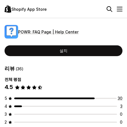
Shopify App Store
POWR: FAQ Page | Help Center
설치
리뷰
(36)
전체 평점
4.5
5
30
4
3
3
0
2
0