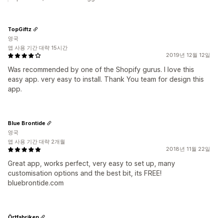
TopGiftz
영국
앱 사용 기간 대략 15시간
2019년 12월 12일
Was recommended by one of the Shopify gurus. I love this
easy app. very easy to install. Thank You team for design this
app.
Blue Brontide
영국
앱 사용 기간 대략 2개월
2018년 11월 22일
Great app, works perfect, very easy to set up, many
customisation options and the best bit, its FREE!
bluebrontide.com
Örtfabriken