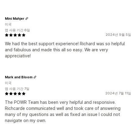
Mini Mahjer
미국
앱 사용 기간 6일
2024년 9월 5일
We had the best support experience! Richard was so helpful
and fabulous and made this all so easy. We are very
appreciative!
Mark and Bloom
미국
앱 사용 기간 7일
2024년 7월 11일
The POWR Team has been very helpful and responsive.
Richcarde communicated well and took care of answering
many of my questions as well as fixed an issue I could not
navigate on my own.