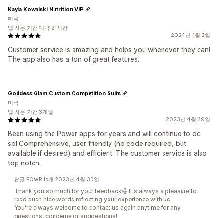
Kayla Kowalski Nutrition VIP
미국
앱 사용 기간 대략 21시간
2024년 1월 3일
Customer service is amazing and helps you whenever they can!
The app also has a ton of great features.
Goddess Glam Custom Competition Suits
미국
앱 사용 기간 3개월
2023년 4월 29일
Been using the Power apps for years and will continue to do
so! Comprehensive, user friendly (no code required, but
available if desired) and efficient. The customer service is also
top notch.
답글 POWR.io개 2023년 4월 30일
Thank you so much for your feedback🤩️ It's always a pleasure to
read such nice words reflecting your experience with us.
You're always welcome to contact us again anytime for any
questions, concerns or suggestions!