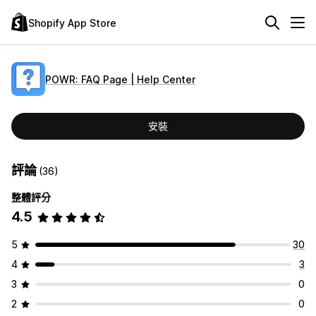
Shopify App Store
POWR: FAQ Page | Help Center
安裝
評論
(36)
整體評分
4.5
5
30
4
3
3
0
2
0