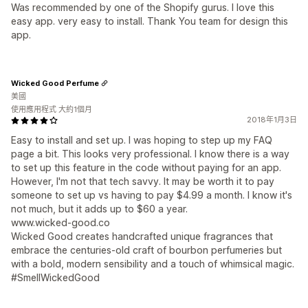
Was recommended by one of the Shopify gurus. I love this
easy app. very easy to install. Thank You team for design this
app.
Wicked Good Perfume
美國
使用應用程式 大約1個月
2018年1月3日
Easy to install and set up. I was hoping to step up my FAQ
page a bit. This looks very professional. I know there is a way
to set up this feature in the code without paying for an app.
However, I'm not that tech savvy. It may be worth it to pay
someone to set up vs having to pay $4.99 a month. I know it's
not much, but it adds up to $60 a year.
www.wicked-good.co
Wicked Good creates handcrafted unique fragrances that
embrace the centuries-old craft of bourbon perfumeries but
with a bold, modern sensibility and a touch of whimsical magic.
#SmellWickedGood