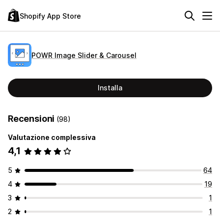
Shopify App Store
POWR Image Slider & Carousel
Installa
Recensioni
(98)
Valutazione complessiva
4,1
5
64
4
19
3
1
2
1