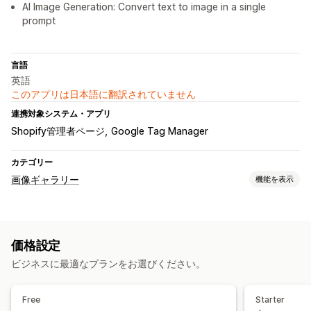
AI Image Generation: Convert text to image in a single
prompt
言語
英語
このアプリは日本語に翻訳されていません
連携対象システム・アプリ
Shopify管理者ページ
Google Tag Manager
カテゴリー
画像ギャラリー
機能を表示
ギャラリータイプ
カルーセル
コラージュ
ルックブック
Lightbox
Masonry
価格設定
グリッド
スライダー
ビジネスに最適なプランをお選びください。
カスタマイズ
カスタムスタイル
カスタムCSS
画像のサイズ変更
画像保護
Free
Starter
キャプション
SEO
ホバーエフェクト
購入可能なタグ