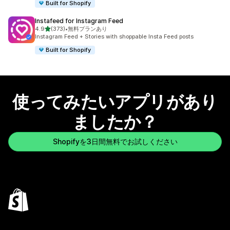
Built for Shopify
Instafeed for Instagram Feed
5つ星中
4.9
(373)
•
無料プランあり
合計レビュー数：373件
Instagram Feed + Stories with shoppable Insta Feed posts
Built for Shopify
使ってみたいアプリがあり
ましたか？
Shopifyを3日間無料でお試しください