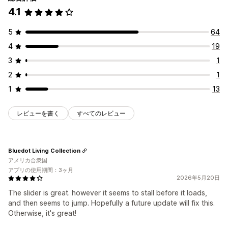
4.1
5
64
4
19
3
1
2
1
1
13
レビューを書く
すべてのレビュー
Bluedot Living Collection
アメリカ合衆国
アプリの使用期間：3ヶ月
2026年5月20日
The slider is great. however it seems to stall before it loads,
and then seems to jump. Hopefully a future update will fix this.
Otherwise, it's great!