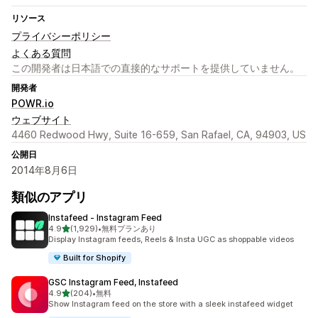
リソース
プライバシーポリシー
よくある質問
この開発者は日本語での直接的なサポートを提供していません。
開発者
POWR.io
ウェブサイト
4460 Redwood Hwy, Suite 16-659, San Rafael, CA, 94903, US
公開日
2014年8月6日
類似のアプリ
Instafeed ‑ Instagram Feed
5つ星中
4.9
(1,929)
•
無料プランあり
合計レビュー数：1929件
Display Instagram feeds, Reels & Insta UGC as shoppable videos
Built for Shopify
GSC Instagram Feed, Instafeed
5つ星中
4.9
(204)
•
無料
合計レビュー数：204件
Show Instagram feed on the store with a sleek instafeed widget