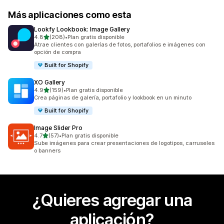
Más aplicaciones como esta
Lookfy Lookbook: Image Gallery
de 5 estrellas
4.8
(208)
•
Plan gratis disponible
208 reseñas en total
Atrae clientes con galerías de fotos, portafolios e imágenes con
opción de compra
Built for Shopify
XO Gallery
de 5 estrellas
4.9
(159)
•
Plan gratis disponible
159 reseñas en total
Crea páginas de galería, portafolio y lookbook en un minuto
Built for Shopify
Image Slider Pro
de 5 estrellas
4.7
(57)
•
Plan gratis disponible
57 reseñas en total
Sube imágenes para crear presentaciones de logotipos, carruseles
o banners
¿Quieres agregar una
aplicación?