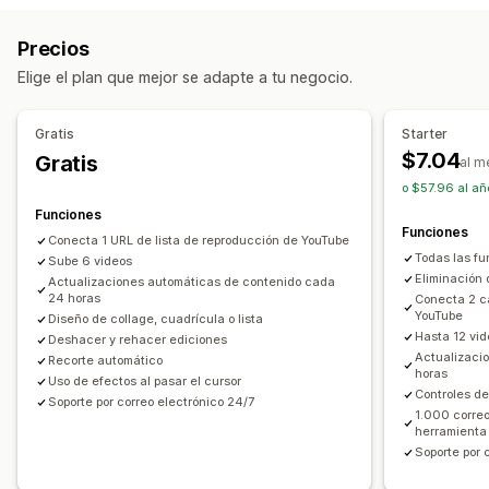
Carrusel
Collage
Catálogo
Lightbox
Cuadrícula
Lista
Precios
Video
UGC
Elige el plan que mejor se adapte a tu negocio.
Personalización
Estilos personalizados
CSS personalizado
Gratis
Starter
Cambio de tamaño de las imágenes
Descripciones
SEO
$7.04
Gratis
al m
Efectos de desplazamiento
o $57.96 al añ
Adaptación a dispositivos móviles
Funciones
Funciones
Compartir en redes sociales
Conecta 1 URL de lista de reproducción de YouTube
Todas las fu
Sube 6 videos
Eliminación
Actualizaciones automáticas de contenido cada
24 horas
Conecta 2 ca
YouTube
Diseño de collage, cuadrícula o lista
Hasta 12 vi
Deshacer y rehacer ediciones
Actualizaci
Recorte automático
horas
Uso de efectos al pasar el cursor
Controles d
Soporte por correo electrónico 24/7
1.000 corre
herramienta
Soporte por 