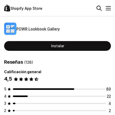
Shopify App Store
POWR Lookbook Gallery
Instalar
Reseñas
(128)
Calificación general
4,5
5
89
4
22
3
4
2
2