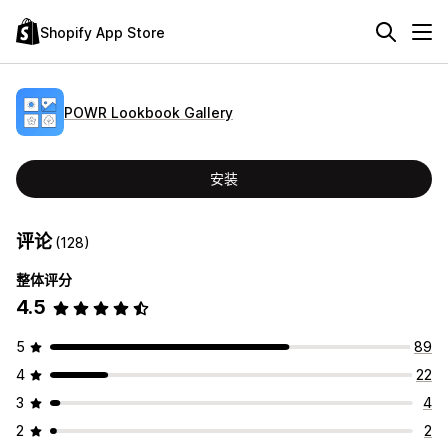
Shopify App Store
POWR Lookbook Gallery
安装
评论
(128)
整体评分
4.5
5
89
4
22
3
4
2
2