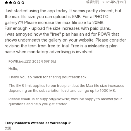
编辑时间：2025年5月16日
Just started using the app today. It seems pretty decent, but
the max file size you can upload is 5MB. For a PHOTO
gallery??! Please increase the max file size to 20MB.
Fair enough - upload file size increases with paid plans.
I was annoyed how the "free" plan has an ad for POWR that
shows underneath the gallery on your website. Please consider
revising the term from free to trial. Free is a misleading plan
name when mandatory advertising is involved.
POWR.io已回复 2025年5月16日
Hello,
Thank you so much for sharing your feedback.
The 5MB limit applies to our free plan, but the Max file size increases
depending on the subscription level and can go up to 1000 MB.
Please email us at support@powr.io; we'll be happy to answer your
questions and help you get started.
Terry Madden's Watercolor Workshop
美国