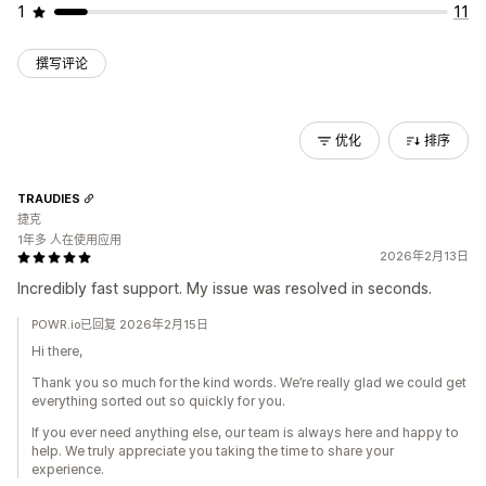
1
11
撰写评论
优化
排序
TRAUDIES
捷克
1年多 人在使用应用
2026年2月13日
Incredibly fast support. My issue was resolved in seconds.
POWR.io已回复 2026年2月15日
Hi there,
Thank you so much for the kind words. We’re really glad we could get
everything sorted out so quickly for you.
If you ever need anything else, our team is always here and happy to
help. We truly appreciate you taking the time to share your
experience.