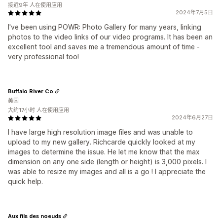
接近9年 人在使用应用
2024年7月5日
I've been using POWR: Photo Gallery for many years, linking
photos to the video links of our video programs. It has been an
excellent tool and saves me a tremendous amount of time -
very professional too!
Buffalo River Co
美国
大约17小时 人在使用应用
2024年6月27日
I have large high resolution image files and was unable to
upload to my new gallery. Richcarde quickly looked at my
images to determine the issue. He let me know that the max
dimension on any one side (length or height) is 3,000 pixels. I
was able to resize my images and all is a go ! I appreciate the
quick help.
Aux fils des noeuds