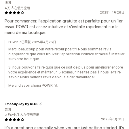
法国
4天 人在使用应用
2025年4月26日
Pour commencer, l'application gratuite est parfaite pour un 1er
essai. POWR est assez intuitive et s'installe rapidement sur le
menu de ma boutique.
POWR.io已回复 2025年4月28日
Merci beaucoup pour votre retour positif ! Nous sommes ravis
d'apprendre que vous trouvez l'application intuitive et facile à installer
sur votre boutique.
Si nous pouvons faire quoi que ce soit de plus pour améliorer encore
votre expérience et mériter un 5 étoiles, n'hésitez pas à nous le faire
savoir. Nous serions ravis de vous aider davantage !
Merci d'avoir choisi POWR. 🚀
Embody Joy By KLDS
美国
大约2个月 人在使用应用
2025年3月31日
It's a great app especially when you are just getting started. It's