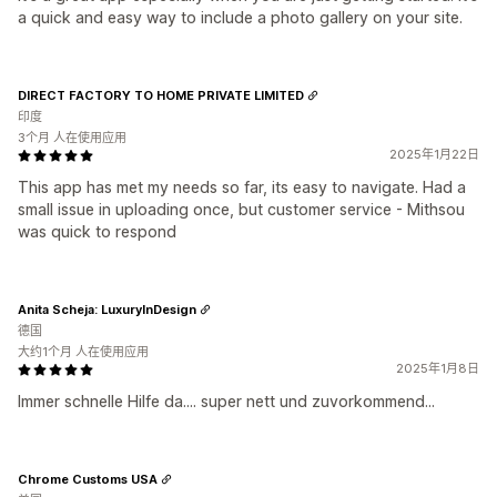
a quick and easy way to include a photo gallery on your site.
DIRECT FACTORY TO HOME PRIVATE LIMITED
印度
3个月 人在使用应用
2025年1月22日
This app has met my needs so far, its easy to navigate. Had a
small issue in uploading once, but customer service - Mithsou
was quick to respond
Anita Scheja: LuxuryInDesign
德国
大约1个月 人在使用应用
2025年1月8日
Immer schnelle Hilfe da.... super nett und zuvorkommend...
Chrome Customs USA