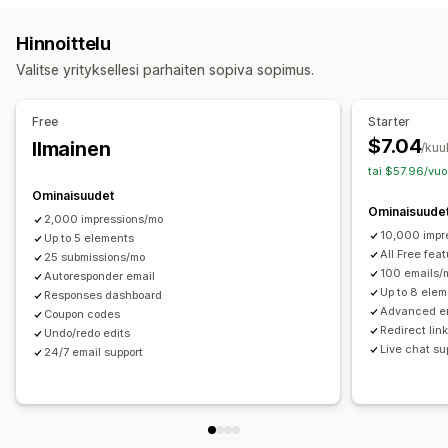
Ilmoituspalkki
Suostumus evästeisiin
Sähköpostitilaus
Uutiskirjeet
Lomakkeet
Bannerit
Ilmoitukset
Hinnoittelu
Ilmainen toimitus
Useat ilmoitukset
Ilmoitus
Mainostava
Varoitusponnahdusikkunat
Ikävarmennus
Valitse yrityksellesi parhaiten sopiva sopimus.
Ajastin
Suostumusponnahdusikkunat
Arvosteluponnahdusikkunat
Mukautetut ponnahdusikkunat
Mukautukset
Free
Starter
Bannerin sijainti
Animaatiot
Paikallaan pysyminen näytöllä
Ponnahdusikkunoiden ylläpito
$7.04
Ilmainen
/kuu
Linkit ja painikkeet
Taustat
Väri ja fontti
Muokkaustyökalu
Mallit
Mukautettu koodi
tai $57.96/vuo
Mukautettu CSS-koodi
Emojis
Mobiiliresponsiivisuus
Mukautetut fontit
Sähköpostiosoitteiden keräyslista
Ominaisuudet
Ominaisuude
Kampanjat
Käynnistimet ja säännöt
Automaatiot
2,000 impressions/mo
Analytiikka ja raportit
10,000 impr
Up to 5 elements
Kohdentaminen
Raportointi
Tehokkuuden seuranta
All Free fea
25 submissions/mo
100 emails/
Autoresponder email
Up to 8 ele
Responses dashboard
Advanced en
Coupon codes
Redirect lin
Undo/redo edits
Live chat su
24/7 email support