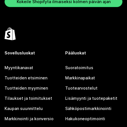
Kokeile Shopifyta ilmaiseksi kolmen päivän ajan
Sovellusluokat
Pääluokat
Myyntikanavat
Suoratoimitus
Tuotteiden etsiminen
Markkinapaikat
Tuotteiden myyminen
Tuotearvostelut
Tilaukset ja toimitukset
Lisämyynti ja tuotepaketit
Kaupan suunnittelu
Sähköpostimarkkinointi
Markkinointi ja konversio
Hakukoneoptimointi