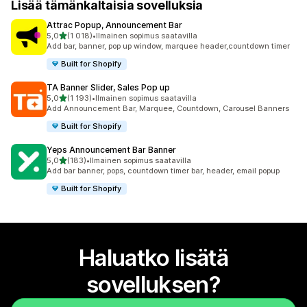
Lisää tämänkaltaisia sovelluksia
Attrac Popup, Announcement Bar
/ 5 tähteä
5,0
(1 018)
•
Ilmainen sopimus saatavilla
1018 arvostelua yhteensä
Add bar, banner, pop up window, marquee header,countdown timer
Built for Shopify
TA Banner Slider, Sales Pop up
/ 5 tähteä
5,0
(1 193)
•
Ilmainen sopimus saatavilla
1193 arvostelua yhteensä
Add Announcement Bar, Marquee, Countdown, Carousel Banners
Built for Shopify
Yeps Announcement Bar Banner
/ 5 tähteä
5,0
(183)
•
Ilmainen sopimus saatavilla
183 arvostelua yhteensä
Add bar banner, pops, countdown timer bar, header, email popup
Built for Shopify
Haluatko lisätä
sovelluksen?