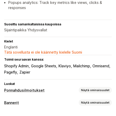
Popups analytics: Track key metrics like views, clicks &
responses
Suosittu samankaltaisissa kaupoissa
Sijaintipaikka Yhdysvallat
Kielet
Englanti
Tätä sovellusta ei ole käännetty kielelle Suomi
Toimii seuraavan kanssa:
Shopify Admin
Google Sheets
Klaviyo
Mailchimp
Omnisend
Pagefly
Zapier
Luokat
Ponnahdusilmoitukset
Näytä ominaisuudet
Ponnahdusilmoitustyypit
Bannerit
Näytä ominaisuudet
Myyntiponnahdusikkunat
Sähköpostiponnahdusikkunat
Bannerin tyyppi
Poistumisaikomus
Alennukset
Palkinnot
Ajastimet