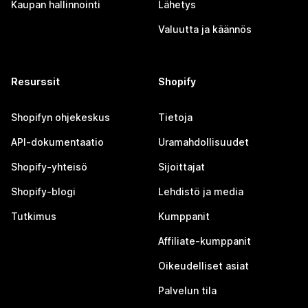
Kaupan hallinnointi
Lähetys
Valuutta ja käännös
Resurssit
Shopify
Shopifyn ohjekeskus
Tietoja
API-dokumentaatio
Uramahdollisuudet
Shopify-yhteisö
Sijoittajat
Shopify-blogi
Lehdistö ja media
Tutkimus
Kumppanit
Affiliate-kumppanit
Oikeudelliset asiat
Palvelun tila