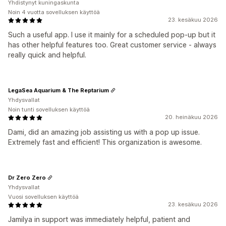
Yhdistynyt kuningaskunta
Noin 4 vuotta sovelluksen käyttöä
23. kesäkuu 2026
Such a useful app. I use it mainly for a scheduled pop-up but it
has other helpful features too. Great customer service - always
really quick and helpful.
LegaSea Aquarium & The Reptarium
Yhdysvallat
Noin tunti sovelluksen käyttöä
20. heinäkuu 2026
Dami, did an amazing job assisting us with a pop up issue.
Extremely fast and efficient! This organization is awesome.
Dr Zero Zero
Yhdysvallat
Vuosi sovelluksen käyttöä
23. kesäkuu 2026
Jamilya in support was immediately helpful, patient and