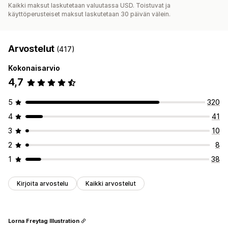
Kaikki maksut laskutetaan valuutassa USD. Toistuvat ja
käyttöperusteiset maksut laskutetaan 30 päivän välein.
Arvostelut
(417)
Kokonaisarvio
4,7
5
320
4
41
3
10
2
8
1
38
Kirjoita arvostelu
Kaikki arvostelut
Lorna Freytag Illustration