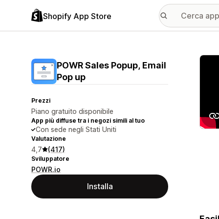
Shopify App Store
Galle
POWR Sales Popup, Email
Pop up
Prezzi
Piano gratuito disponibile
App più diffuse tra i negozi simili al tuo
Con sede negli Stati Uniti
Valutazione
4,7
(417)
Sviluppatore
POWR.io
Installa
Easi