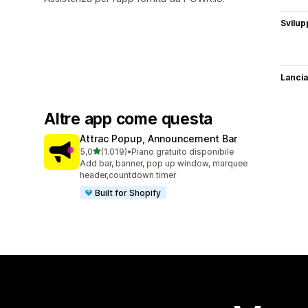
Svilup
Lancia
Altre app come questa
Attrac Popup, Announcement Bar
stelle su 5
5,0
(1.019)
•
Piano gratuito disponibile
1019 recensioni totali
Add bar, banner, pop up window, marquee
header,countdown timer
Built for Shopify