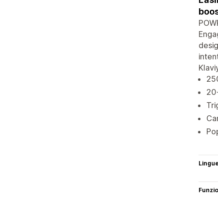
boos
POWR 
Engag
desig
inten
Klavi
250
20
Tri
Cam
Pop
Lingu
Funzi