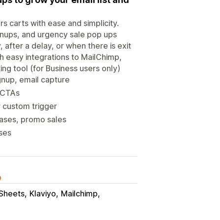
 carts with ease and simplicity.
ignups, and urgency sale pop ups
after a delay, or when there is exit
h easy integrations to MailChimp,
ing tool (for Business users only)
gnup, email capture
 CTAs
r custom trigger
eases, promo sales
nses
o
Sheets
Klaviyo
Mailchimp