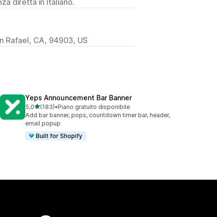
a diretta in Italiano.
 Rafael, CA, 94903, US
Yeps Announcement Bar Banner
stelle su 5
5,0
(183)
•
Piano gratuito disponibile
183 recensioni totali
Add bar banner, pops, countdown timer bar, header,
email popup
Built for Shopify