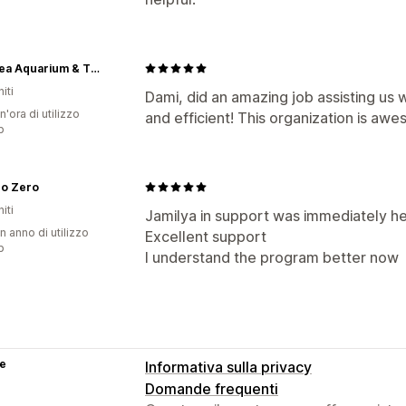
LegaSea Aquarium & The Reptarium
iti
Dami, did an amazing job assisting us 
n'ora di utilizzo
and efficient! This organization is aw
p
ro Zero
iti
Jamilya in support was immediately hel
n anno di utilizzo
Excellent support
p
I understand the program better now
se
Informativa sulla privacy
Domande frequenti