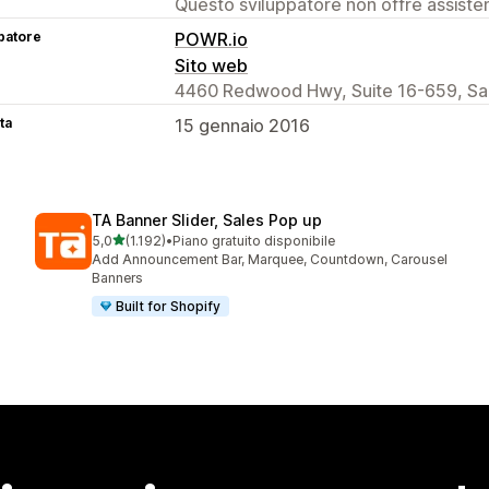
Questo sviluppatore non offre assistenz
patore
POWR.io
Sito web
4460 Redwood Hwy, Suite 16-659, San
ta
15 gennaio 2016
TA Banner Slider, Sales Pop up
stelle su 5
5,0
(1.192)
•
Piano gratuito disponibile
1192 recensioni totali
Add Announcement Bar, Marquee, Countdown, Carousel
Banners
Built for Shopify