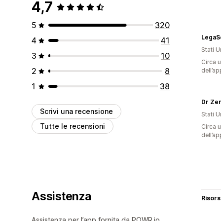
4,7
5
320
4
41
Stati Un
3
10
Circa u
2
8
dell’ap
1
38
Dr Ze
Scrivi una recensione
Stati Un
Tutte le recensioni
Circa u
dell’ap
Assistenza
Risor
Assistenza per l’app fornita da POWR.io.