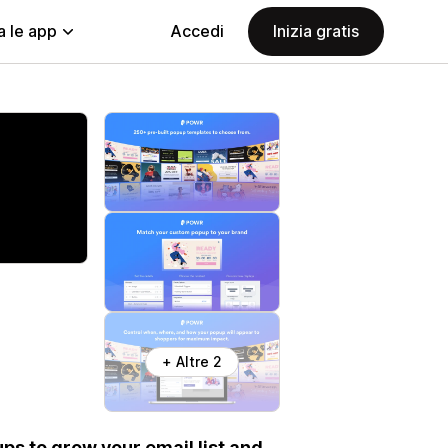
a le app
Accedi
Inizia gratis
+ Altre 2
ps to grow your email list and