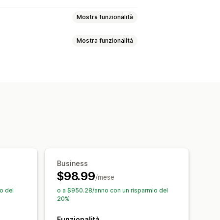
Mostra funzionalità
Mostra funzionalità
 intent
Sconti
Premi
tter
Moduli
Banner
Annunci
ie
Iscrizione alla newsletter
p-up di consenso
otifica
Promozionale
zati
sonalizzato
Font personalizzati
ualizzazione fissa
Link e pulsanti
pagne
Trigger e regole
zato
Emoji
Business
$98.99
/mese
o del
o a $950.28/anno con un risparmio del
20%
Funzionalità