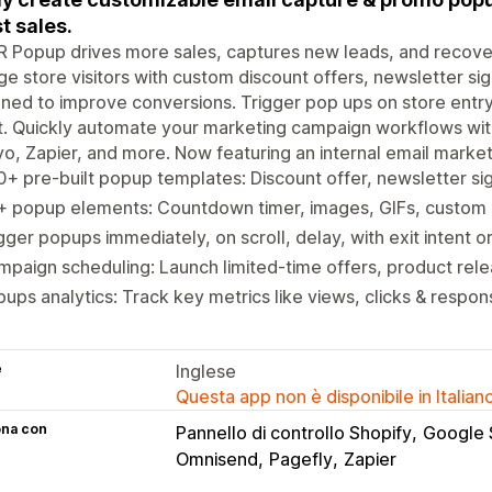
t sales.
Popup drives more sales, captures new leads, and recovers
e store visitors with custom discount offers, newsletter s
ned to improve conversions. Trigger pop ups on store entry, 
t. Quickly automate your marketing campaign workflows wit
yo, Zapier, and more. Now featuring an internal email market
+ pre-built popup templates: Discount offer, newsletter si
+ popup elements: Countdown timer, images, GIFs, custom
gger popups immediately, on scroll, delay, with exit intent o
paign scheduling: Launch limited-time offers, product rel
ups analytics: Track key metrics like views, clicks & respo
e
Inglese
Questa app non è disponibile in Italian
ona con
Pannello di controllo Shopify
Google 
Omnisend
Pagefly
Zapier