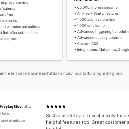
 impressions/mo
60,000 impressions/mo
e features
All Free + Starter features
ails/mo
1,000 submissions/mo
8 elements
1,000 emails/mo
ed entrance animations
Advanced triggering/scheduli
t link after submission
Advanced display controls
hat support
Custom CSS
Integrations: Mailchimp, Googl
nti e le spese basate sull’utilizzo ricevi una fattura ogni 30 giorni.
Lorna Freytag Illustration
Unito
Such a useful app. I use it mainly for 
 anni di utilizzo
helpful features too. Great customer s
p
helpful.