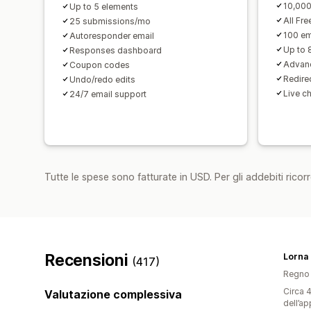
10,000
Up to 5 elements
All Fre
25 submissions/mo
100 em
Autoresponder email
Up to 
Responses dashboard
Advanc
Coupon codes
Redirec
Undo/redo edits
Live c
24/7 email support
Tutte le spese sono fatturate in USD. Per gli addebiti ricorre
Recensioni
(417)
Regno 
Circa 4
Valutazione complessiva
dell’ap