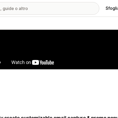
Sfogli
ria immagini in evidenza
ly create customizable email capture & promo popu