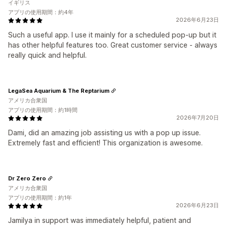
イギリス
アプリの使用期間：約4年
2026年6月23日
Such a useful app. I use it mainly for a scheduled pop-up but it
has other helpful features too. Great customer service - always
really quick and helpful.
LegaSea Aquarium & The Reptarium
アメリカ合衆国
アプリの使用期間：約1時間
2026年7月20日
Dami, did an amazing job assisting us with a pop up issue.
Extremely fast and efficient! This organization is awesome.
Dr Zero Zero
アメリカ合衆国
アプリの使用期間：約1年
2026年6月23日
Jamilya in support was immediately helpful, patient and