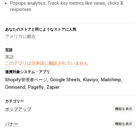
Popups analytics: Track key metrics like views, clicks &
responses
あなたのストアと同じようなストアに人気
アメリカに拠点
言語
英語
このアプリは日本語に翻訳されていません
連携対象システム・アプリ
Shopify管理者ページ
Google Sheets
Klaviyo
Mailchimp
Omnisend
Pagefly
Zapier
カテゴリー
ポップアップ
機能を表示
ポップアップ種類
バナー
機能を表示
販売ポップアップ
メールポップアップ
出口意図
バナータイプ
ディスカウント
リワード
カウントダウンタイマー