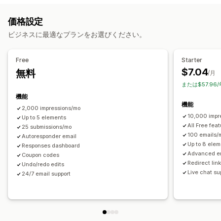
お知らせバー
Cookie同意
メール登録
無料配送
ニュースレター
フォーム
バナー
お知らせ
警告ポップアップ
価格設定
複数のお知らせ
通知
プロモーション
カウントダウン
年齢認証
同意ポップアップ
レビューポップアップ
ビジネスに最適なプランをお選びください。
カスタムポップアップ
カスタマイズ
バナーの位置
アニメーション
常時表示
リンクとボタン
背景
ポップアップ管理
Free
Starter
色とフォント
カスタムCSS
絵文字
モバイル対応
編集ツール
テンプレート
カスタムコード
カスタムフォント
$7.04
無料
/月
メールアドレスの収集リスト
キャンペーン
トリガーとルール
または$57.96
分析とレポート
オートメーション
ターゲティング
レポート
機能
パフォーマンス追跡
機能
2,000 impressions/mo
10,000 impr
Up to 5 elements
All Free fea
25 submissions/mo
100 emails/
Autoresponder email
Up to 8 ele
Responses dashboard
Advanced en
Coupon codes
Redirect lin
Undo/redo edits
Live chat su
24/7 email support