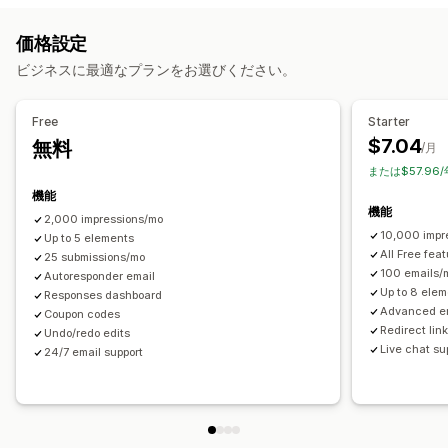
お知らせバー
Cookie同意
メール登録
無料配送
ニュースレター
フォーム
バナー
お知らせ
警告ポップアップ
価格設定
複数のお知らせ
通知
プロモーション
カウントダウン
年齢認証
同意ポップアップ
レビューポップアップ
ビジネスに最適なプランをお選びください。
カスタムポップアップ
カスタマイズ
バナーの位置
アニメーション
常時表示
リンクとボタン
背景
ポップアップ管理
Free
Starter
色とフォント
カスタムCSS
絵文字
モバイル対応
編集ツール
テンプレート
カスタムコード
カスタムフォント
$7.04
無料
/月
メールアドレスの収集リスト
キャンペーン
トリガーとルール
または$57.96
分析とレポート
オートメーション
ターゲティング
レポート
機能
パフォーマンス追跡
機能
2,000 impressions/mo
10,000 impr
Up to 5 elements
All Free fea
25 submissions/mo
100 emails/
Autoresponder email
Up to 8 ele
Responses dashboard
Advanced en
Coupon codes
Redirect lin
Undo/redo edits
Live chat su
24/7 email support