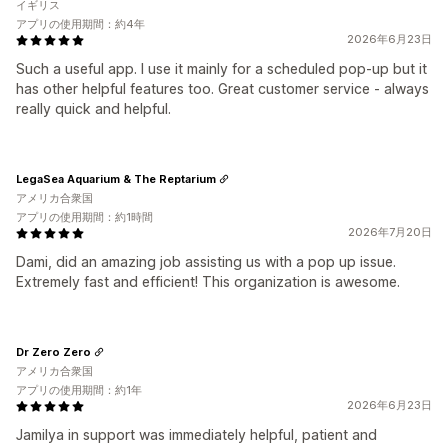
イギリス
アプリの使用期間：約4年
2026年6月23日
Such a useful app. I use it mainly for a scheduled pop-up but it
has other helpful features too. Great customer service - always
really quick and helpful.
LegaSea Aquarium & The Reptarium
アメリカ合衆国
アプリの使用期間：約1時間
2026年7月20日
Dami, did an amazing job assisting us with a pop up issue.
Extremely fast and efficient! This organization is awesome.
Dr Zero Zero
アメリカ合衆国
アプリの使用期間：約1年
2026年6月23日
Jamilya in support was immediately helpful, patient and