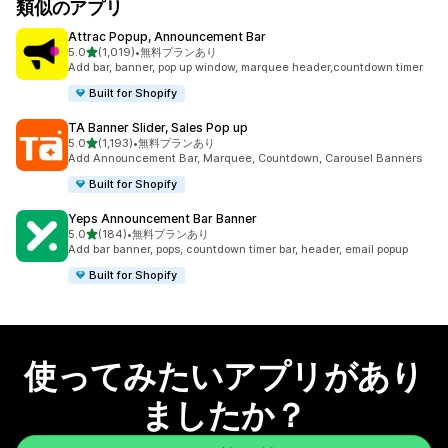
類似のアプリ
Attrac Popup, Announcement Bar
5つ星中
5.0
(1,019)
•
無料プランあり
合計レビュー数：1019件
Add bar, banner, pop up window, marquee header,countdown timer
Built for Shopify
TA Banner Slider, Sales Pop up
5つ星中
5.0
(1,193)
•
無料プランあり
合計レビュー数：1193件
Add Announcement Bar, Marquee, Countdown, Carousel Banners
Built for Shopify
Yeps Announcement Bar Banner
5つ星中
5.0
(184)
•
無料プランあり
合計レビュー数：184件
Add bar banner, pops, countdown timer bar, header, email popup
Built for Shopify
使ってみたいアプリがあり
ましたか？