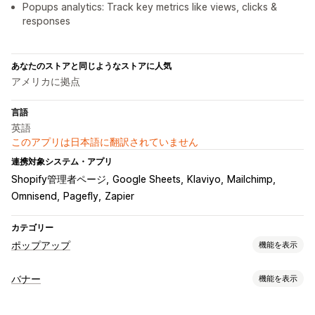
Popups analytics: Track key metrics like views, clicks &
responses
あなたのストアと同じようなストアに人気
アメリカに拠点
言語
英語
このアプリは日本語に翻訳されていません
連携対象システム・アプリ
Shopify管理者ページ
Google Sheets
Klaviyo
Mailchimp
Omnisend
Pagefly
Zapier
カテゴリー
ポップアップ
機能を表示
ポップアップ種類
バナー
機能を表示
販売ポップアップ
メールポップアップ
出口意図
バナータイプ
ディスカウント
リワード
カウントダウンタイマー