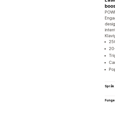
boos
POWR 
Engag
desig
inten
Klavi
250
20
Tri
Cam
Pop
Språk
Funge