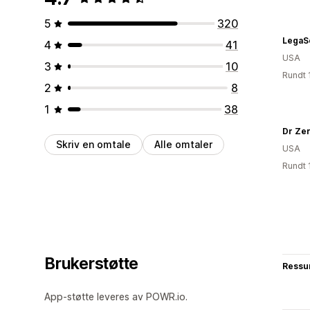
5
320
4
41
USA
3
10
Rundt 
2
8
1
38
Dr Ze
Skriv en omtale
Alle omtaler
USA
Rundt 
Brukerstøtte
Ressu
App-støtte leveres av POWR.io.