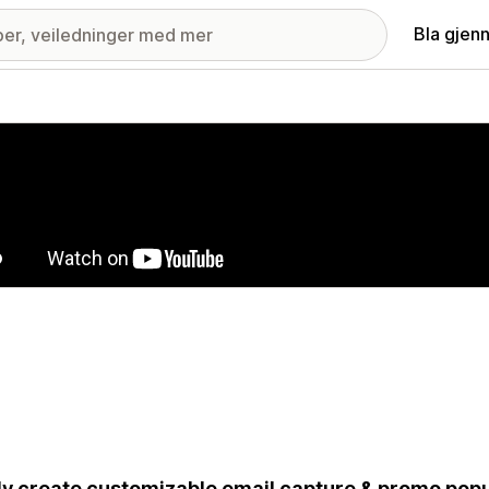
Bla gjen
ri med fremhevede bilder
ly create customizable email capture & promo popu