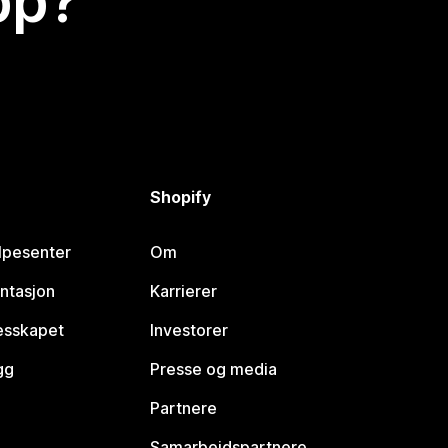
app?
Shopify
lpesenter
Om
ntasjon
Karrierer
lesskapet
Investorer
gg
Presse og media
Partnere
Samarbeidspartnere