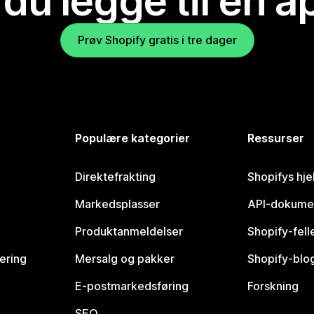
 du legge til en 
Prøv Shopify gratis i tre dager
Populære kategorier
Ressurser
Direktefrakting
Shopifys hje
Markedsplasser
API-dokume
Produktanmeldelser
Shopify-fel
vering
Mersalg og pakker
Shopify-blo
E-postmarkedsføring
Forskning
SEO