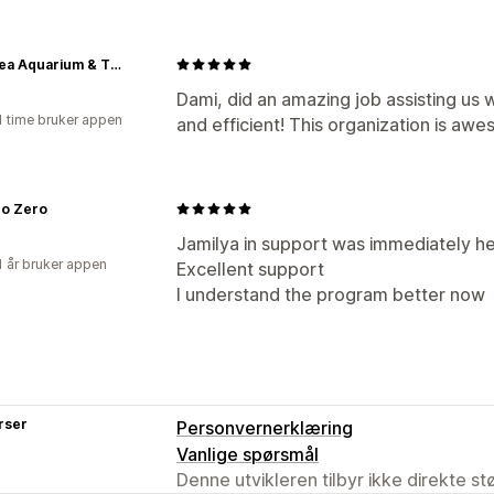
LegaSea Aquarium & The Reptarium
Dami, did an amazing job assisting us 
1 time bruker appen
and efficient! This organization is aw
ro Zero
Jamilya in support was immediately hel
1 år bruker appen
Excellent support
I understand the program better now
rser
Personvernerklæring
Vanlige spørsmål
Denne utvikleren tilbyr ikke direkte s