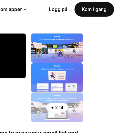
nom apper
Logg på
Kom i gang
+ 2 til
ps to grow your email list and