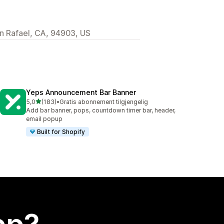
 Rafael, CA, 94903, US
Yeps Announcement Bar Banner
av 5 stjerner
5,0
(183)
•
Gratis abonnement tilgjengelig
Totalt 183 omtaler
Add bar banner, pops, countdown timer bar, header,
email popup
Built for Shopify