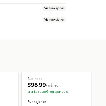
Vis funksjoner
Vis funksjoner
r for e-post
Utgangsintensjon
mer
Nyhetsbrev
Skjemaer
Bannere
asjonskapsler
E-postregistrering
varsler
Alderskontroll
Kampanje
Nedtelling
induer for omtaler
visning
Lenker og knapper
asset CSS
Emojier
Mobilresponsiv
nert kode
Egendefinerte skrifttyper
r
Kampanjer
Utløsere og regler
Business
ing
$98.99
/ måned
eller $950.28/år og spar 20 %
Funksjoner