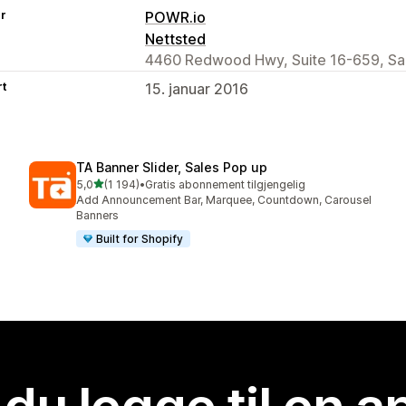
er
POWR.io
Nettsted
4460 Redwood Hwy, Suite 16-659, San
rt
15. januar 2016
TA Banner Slider, Sales Pop up
av 5 stjerner
5,0
(1 194)
•
Gratis abonnement tilgjengelig
Totalt 1194 omtaler
Add Announcement Bar, Marquee, Countdown, Carousel
Banners
Built for Shopify