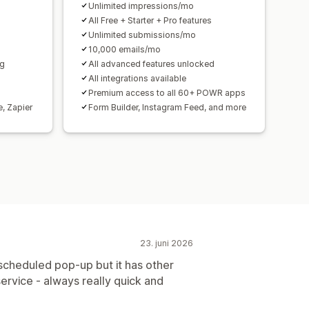
Unlimited impressions/mo
All Free + Starter + Pro features
Unlimited submissions/mo
10,000 emails/mo
ng
All advanced features unlocked
All integrations available
Premium access to all 60+ POWR apps
e, Zapier
Form Builder, Instagram Feed, and more
23. juni 2026
a scheduled pop-up but it has other
ervice - always really quick and