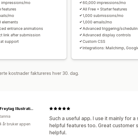
 impressions/mo
60,000 impressions/mo
e features
All Free + Starter features
ails/mo
1,000 submissions/mo
8 elements
1,000 emails/mo
ed entrance animations
Advanced triggering/scheduli
t link after submission
Advanced display controls
hat support
Custom CSS
Integrations: Mailchimp, Googl
rte kostnader faktureres hver 30. dag.
Lorna Freytag Illustration
tannia
Such a useful app. I use it mainly for 
4 år bruker appen
helpful features too. Great customer s
helpful.