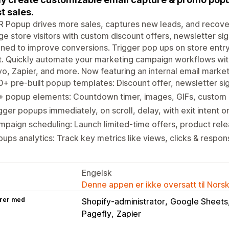
t sales.
Popup drives more sales, captures new leads, and recovers
e store visitors with custom discount offers, newsletter s
ned to improve conversions. Trigger pop ups on store entry, 
t. Quickly automate your marketing campaign workflows wit
yo, Zapier, and more. Now featuring an internal email market
+ pre-built popup templates: Discount offer, newsletter si
+ popup elements: Countdown timer, images, GIFs, custom
gger popups immediately, on scroll, delay, with exit intent o
paign scheduling: Launch limited-time offers, product rel
ups analytics: Track key metrics like views, clicks & respo
Engelsk
Denne appen er ikke oversatt til Nors
rer med
Shopify-administrator
Google Sheets
Pagefly
Zapier