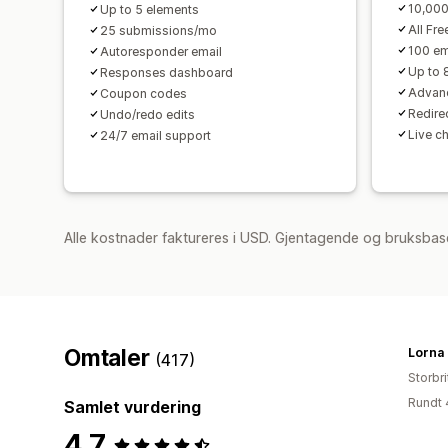
10,000
Up to 5 elements
All Fre
25 submissions/mo
100 em
Autoresponder email
Up to 
Responses dashboard
Advanc
Coupon codes
Redirec
Undo/redo edits
Live c
24/7 email support
Alle kostnader faktureres i USD. Gjentagende og bruksbase
Omtaler
(417)
Storbri
Rundt 
Samlet vurdering
4.7