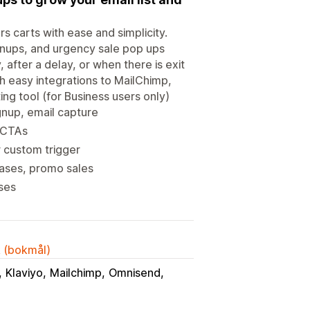
 carts with ease and simplicity.
ignups, and urgency sale pop ups
after a delay, or when there is exit
h easy integrations to MailChimp,
ing tool (for Business users only)
gnup, email capture
 CTAs
r custom trigger
eases, promo sales
nses
k (bokmål)
Klaviyo
Mailchimp
Omnisend