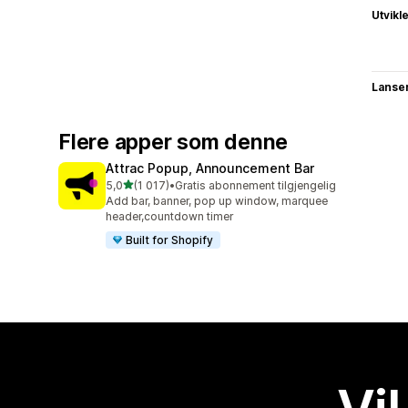
Utvikl
Lanse
Flere apper som denne
Attrac Popup, Announcement Bar
av 5 stjerner
5,0
(1 017)
•
Gratis abonnement tilgjengelig
Totalt 1017 omtaler
Add bar, banner, pop up window, marquee
header,countdown timer
Built for Shopify