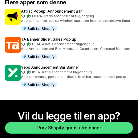
Flere apper som denne
Attrac Popup, Announcement Bar
av 5 stjerner
5,0
(1 017)
•
Gratis abonnement tilgjengelig
Totalt 1017 omtaler
Add bar, banner, pop up window, marquee header,countdown timer
Built for Shopify
TA Banner Slider, Sales Pop up
av 5 stjerner
5,0
(1 194)
•
Gratis abonnement tilgjengelig
Totalt 1194 omtaler
Add Announcement Bar, Marquee, Countdown, Carousel Banners
Built for Shopify
Yeps Announcement Bar Banner
av 5 stjerner
5,0
(183)
•
Gratis abonnement tilgjengelig
Totalt 183 omtaler
Add bar banner, pops, countdown timer bar, header, email popup
Built for Shopify
Vil du legge til en app?
Prøv Shopify gratis i tre dager