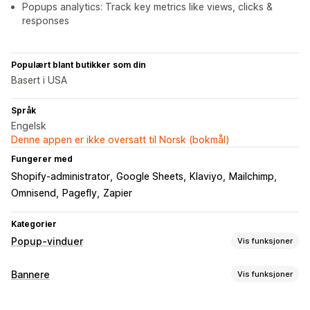
Popups analytics: Track key metrics like views, clicks &
responses
Populært blant butikker som din
Basert i USA
Språk
Engelsk
Denne appen er ikke oversatt til Norsk (bokmål)
Fungerer med
Shopify-administrator
Google Sheets
Klaviyo
Mailchimp
Omnisend
Pagefly
Zapier
Kategorier
Popup-vinduer
Vis funksjoner
Popup-typer
Bannere
Vis funksjoner
Popup-vinduer for salg
Popup-vinduer for e-post
Bannertype
Utgangsintensjon
Rabatter
Belønninger
Nedtellingstimer