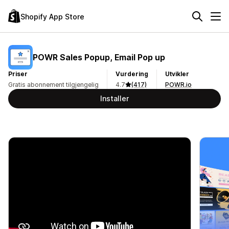
Shopify App Store
POWR Sales Popup, Email Pop up
Priser
Vurdering
Utvikler
Gratis abonnement tilgjengelig
4.7
(417)
POWR.io
Installer