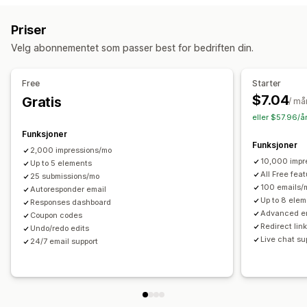
Kunngjøringsfelt
Samtykke til informasjonskapsler
Nyhetsbrev
Skjemaer
Bannere
Kunngjøringer
Priser
E-postregistrering
Gratis frakt
Multikunngjøring
Varsel
Popup-vinduer med advarsler
Alderskontroll
Velg abonnementet som passer best for bedriften din.
Kampanje
Nedtelling
Popup-vinduer for samtykke
Popup-vinduer for omtaler
Egendefinerte popup-vinduer
Tilpasning
Free
Starter
Bannerposisjon
Animasjoner
Festet visning
Administrere popup-vinduer
$7.04
Gratis
/ m
Lenker og knapper
Bakgrunner
Farge og skrifttype
Redigeringsverktøy
Maler
Egendefinert kode
eller $57.96/å
Tilpasset CSS
Emojier
Mobilresponsiv
Egendefinerte skrifttyper
Funksjoner
Funksjoner
Liste for innhenting av e-postadresser
Kampanjer
2,000 impressions/mo
Analyser og rapportering
10,000 impr
Up to 5 elements
Utløsere og regler
Automasjoner
Målretting
Rapportering
Ytelsessporing
All Free fea
25 submissions/mo
100 emails/
Autoresponder email
Up to 8 ele
Responses dashboard
Advanced en
Coupon codes
Redirect lin
Undo/redo edits
Live chat su
24/7 email support