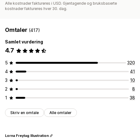
Alle kostnader faktureres i USD. Gjentagende og bruksbaserte
kostnader faktureres hver 30. dag.
Omtaler
(417)
Samlet vurdering
4.7
5
320
4
41
3
10
2
8
1
38
Skriv en omtale
Alle omtaler
Lorna Freytag Illustration