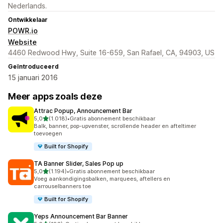
Nederlands.
Ontwikkelaar
POWR.io
Website
4460 Redwood Hwy, Suite 16-659, San Rafael, CA, 94903, US
Geïntroduceerd
15 januari 2016
Meer apps zoals deze
Attrac Popup, Announcement Bar
van 5 sterren
5,0
(1.018)
•
Gratis abonnement beschikbaar
1018 recensies in totaal
Balk, banner, pop-upvenster, scrollende header en afteltimer
toevoegen
Built for Shopify
TA Banner Slider, Sales Pop up
van 5 sterren
5,0
(1.194)
•
Gratis abonnement beschikbaar
1194 recensies in totaal
Voeg aankondigingsbalken, marquees, aftellers en
carrouselbanners toe
Built for Shopify
Yeps Announcement Bar Banner