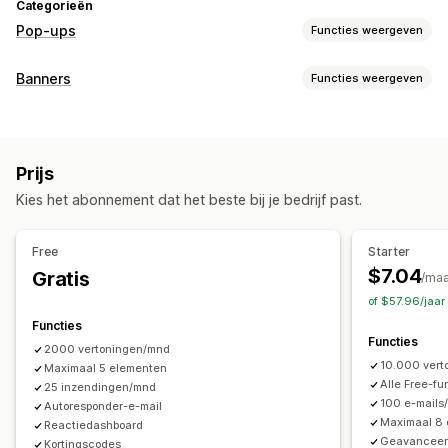
Categorieën
Pop-ups
Functies weergeven
Soorten pop-ups
Banners
Functies weergeven
Uitverkooppop-ups
E-mailpop-ups
Exit intent
Kortingen
Soorten banners
Beloningen
Afteltimers
Nieuwsbrieven
Formulieren
Aankondigingsbalk
Cookietoestemming
Banners
Aankondigingen
Waarschuwingspop-ups
Prijs
Aanmelding voor het ontvangen van e-mail
Leeftijdsverificatie
Toestemmingspop-ups
Kies het abonnement dat het beste bij je bedrijf past.
Gratis verzending
Meerdere aankondigingen
Melding
Recensiepop-ups
Pop-ups op maat
Promotie
Countdown
Pop-ups beheren
Free
Starter
Aanpassing
Bewerkingstool
Templates
Aangepaste code
$7.04
Gratis
/ma
Bannerpositie
Animaties
Vaste weergave
Aangepaste lettertypen
Lijst voor e-mailverzameling
of $57.96/jaar
Links en knoppen
Achtergronden
Kleur en lettertype
Campagnes
Triggers en regels
Automatiseringen
Functies
Functies
Aangepaste CSS
Emoji's
Mobiel responsief
Targeting
Rapportage
2000 vertoningen/mnd
10.000 vert
Maximaal 5 elementen
Analytics en rapportage
Alle Free-fu
25 inzendingen/mnd
100 e-mails
Prestaties volgen
Autoresponder-e-mail
Maximaal 8
Reactiedashboard
Geavanceerd
Kortingscodes