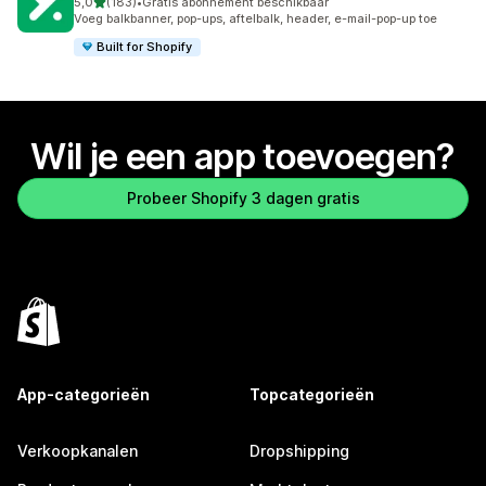
van 5 sterren
5,0
(183)
•
Gratis abonnement beschikbaar
183 recensies in totaal
Voeg balkbanner, pop-ups, aftelbalk, header, e-mail-pop-up toe
Built for Shopify
Wil je een app toevoegen?
Probeer Shopify 3 dagen gratis
App-categorieën
Topcategorieën
Verkoopkanalen
Dropshipping