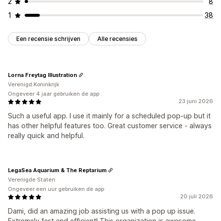
2
8
1
38
Een recensie schrijven
Alle recensies
Lorna Freytag Illustration
Verenigd Koninkrijk
Ongeveer 4 jaar gebruiken de app
23 juni 2026
Such a useful app. I use it mainly for a scheduled pop-up but it
has other helpful features too. Great customer service - always
really quick and helpful.
LegaSea Aquarium & The Reptarium
Verenigde Staten
Ongeveer een uur gebruiken de app
20 juli 2026
Dami, did an amazing job assisting us with a pop up issue.
Extremely fast and efficient! This organization is awesome.