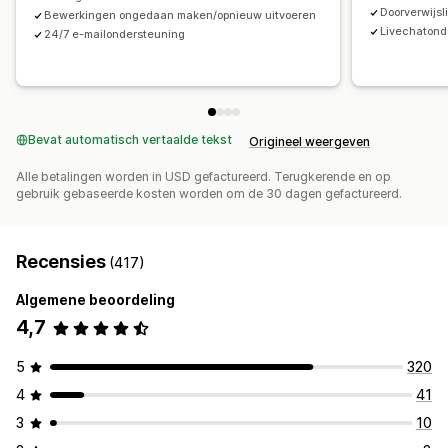
Doorverwijsl
Bewerkingen ongedaan maken/opnieuw uitvoeren
Livechatond
24/7 e-mailondersteuning
Bevat automatisch vertaalde tekst
Origineel weergeven
Alle betalingen worden in USD gefactureerd. Terugkerende en op
gebruik gebaseerde kosten worden om de 30 dagen gefactureerd.
Recensies
(417)
Algemene beoordeling
4,7
5
320
4
41
3
10