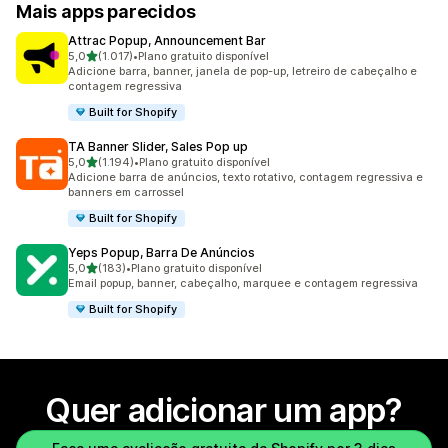
Mais apps parecidos
Attrac Popup, Announcement Bar
de 5 estrelas
5,0
(1.017)
•
Plano gratuito disponível
1017 avaliações ao todo
Adicione barra, banner, janela de pop-up, letreiro de cabeçalho e
contagem regressiva
Built for Shopify
TA Banner Slider, Sales Pop up
de 5 estrelas
5,0
(1.194)
•
Plano gratuito disponível
1194 avaliações ao todo
Adicione barra de anúncios, texto rotativo, contagem regressiva e
banners em carrossel
Built for Shopify
Yeps Popup, Barra De Anúncios
de 5 estrelas
5,0
(183)
•
Plano gratuito disponível
183 avaliações ao todo
Email popup, banner, cabeçalho, marquee e contagem regressiva
Built for Shopify
Quer adicionar um app?