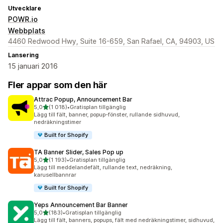
Utvecklare
POWR.io
Webbplats
4460 Redwood Hwy, Suite 16-659, San Rafael, CA, 94903, US
Lansering
15 januari 2016
Fler appar som den här
Attrac Popup, Announcement Bar
av 5 stjärnor
5,0
(1 018)
•
Gratisplan tillgänglig
1018 recensioner totalt
Lägg till fält, banner, popup-fönster, rullande sidhuvud,
nedräkningstimer
Built for Shopify
TA Banner Slider, Sales Pop up
av 5 stjärnor
5,0
(1 193)
•
Gratisplan tillgänglig
1193 recensioner totalt
Lägg till meddelandefält, rullande text, nedräkning,
karusellbannrar
Built for Shopify
Yeps Announcement Bar Banner
av 5 stjärnor
5,0
(183)
•
Gratisplan tillgänglig
183 recensioner totalt
Lägg till fält, banners, popups, fält med nedräkningstimer, sidhuvud,