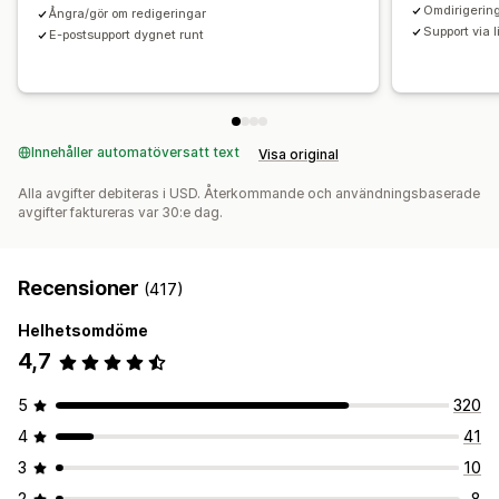
Omdirigering
Ångra/gör om redigeringar
Support via 
E-postsupport dygnet runt
Innehåller automatöversatt text
Visa original
Alla avgifter debiteras i USD. Återkommande och användningsbaserade
avgifter faktureras var 30:e dag.
Recensioner
(417)
Helhetsomdöme
4,7
5
320
4
41
3
10
2
8