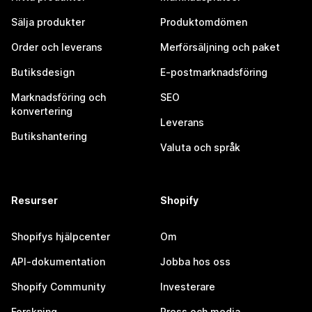
Sälja produkter
Produktomdömen
Order och leverans
Merförsäljning och paket
Butiksdesign
E-postmarknadsföring
Marknadsföring och
SEO
konvertering
Leverans
Butikshantering
Valuta och språk
Resurser
Shopify
Shopifys hjälpcenter
Om
API-dokumentation
Jobba hos oss
Shopify Community
Investerare
Forskning
Press och media