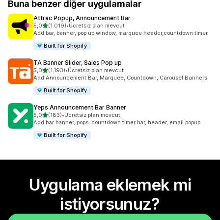
Buna benzer diğer uygulamalar
Attrac Popup, Announcement Bar
5 yıldız üzerinden
5,0
(1.019)
•
Ücretsiz plan mevcut
toplam 1019 değerlendirme
Add bar, banner, pop up window, marquee header,countdown timer
Built for Shopify
TA Banner Slider, Sales Pop up
5 yıldız üzerinden
5,0
(1.193)
•
Ücretsiz plan mevcut
toplam 1193 değerlendirme
Add Announcement Bar, Marquee, Countdown, Carousel Banners
Built for Shopify
Yeps Announcement Bar Banner
5 yıldız üzerinden
5,0
(183)
•
Ücretsiz plan mevcut
toplam 183 değerlendirme
Add bar banner, pops, countdown timer bar, header, email popup
Built for Shopify
Uygulama eklemek mi
istiyorsunuz?