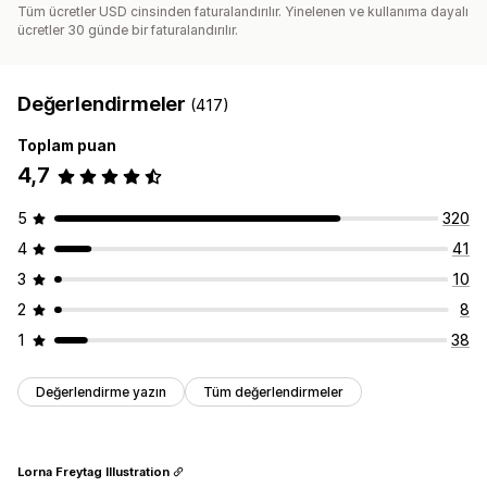
Tüm ücretler USD cinsinden faturalandırılır. Yinelenen ve kullanıma dayalı
ücretler 30 günde bir faturalandırılır.
Değerlendirmeler
(417)
Toplam puan
4,7
5
320
4
41
3
10
2
8
1
38
Değerlendirme yazın
Tüm değerlendirmeler
Lorna Freytag Illustration