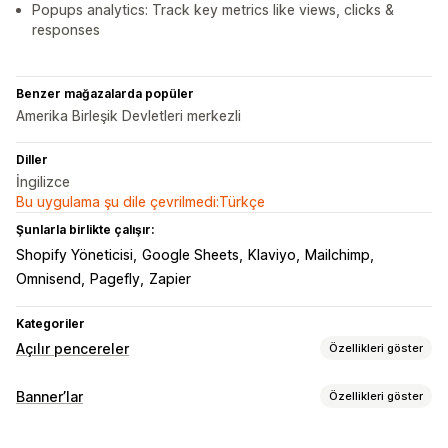
Popups analytics: Track key metrics like views, clicks &
responses
Benzer mağazalarda popüler
Amerika Birleşik Devletleri merkezli
Diller
İngilizce
Bu uygulama şu dile çevrilmedi:Türkçe
Şunlarla birlikte çalışır:
Shopify Yöneticisi
Google Sheets
Klaviyo
Mailchimp
Omnisend
Pagefly
Zapier
Kategoriler
Açılır pencereler
Özellikleri göster
Açılır pencere türleri
Banner’lar
Özellikleri göster
Satış açılır pencereleri
E-posta açılır pencereleri
Banner türü
Çıkış öncesi açılır pencereler
İndirimler
Ödüller