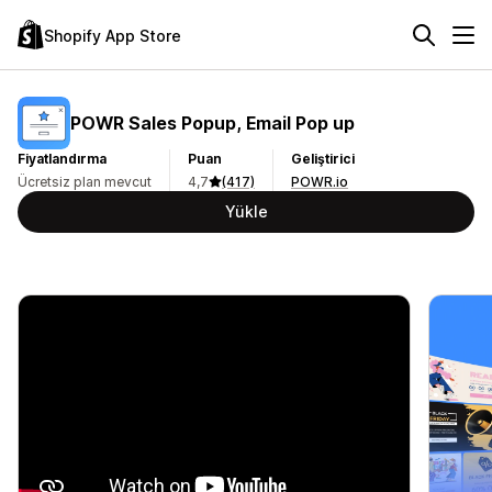
Shopify App Store
POWR Sales Popup, Email Pop up
Fiyatlandırma
Puan
Geliştirici
Ücretsiz plan mevcut
4,7
(417)
POWR.io
Yükle