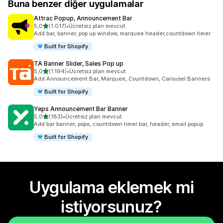
Buna benzer diğer uygulamalar
Attrac Popup, Announcement Bar
5 yıldız üzerinden
5,0
(1.017)
•
Ücretsiz plan mevcut
toplam 1017 değerlendirme
Add bar, banner, pop up window, marquee header,countdown timer
Built for Shopify
TA Banner Slider, Sales Pop up
5 yıldız üzerinden
5,0
(1.194)
•
Ücretsiz plan mevcut
toplam 1194 değerlendirme
Add Announcement Bar, Marquee, Countdown, Carousel Banners
Built for Shopify
Yeps Announcement Bar Banner
5 yıldız üzerinden
5,0
(183)
•
Ücretsiz plan mevcut
toplam 183 değerlendirme
Add bar banner, pops, countdown timer bar, header, email popup
Built for Shopify
Uygulama eklemek mi
istiyorsunuz?