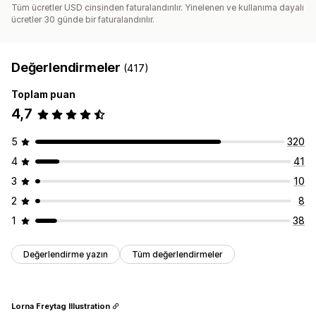
Tüm ücretler USD cinsinden faturalandırılır. Yinelenen ve kullanıma dayalı
ücretler 30 günde bir faturalandırılır.
Değerlendirmeler
(417)
Toplam puan
4,7
5
320
4
41
3
10
2
8
1
38
Değerlendirme yazın
Tüm değerlendirmeler
Lorna Freytag Illustration