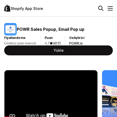
Shopify App Store
POWR Sales Popup, Email Pop up
Fiyatlandırma
Puan
Geliştirici
Ücretsiz plan mevcut
4,7
(417)
POWR.io
Yükle