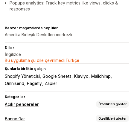
Popups analytics: Track key metrics like views, clicks &
responses
Benzer mağazalarda popüler
Amerika Birleşik Devletleri merkezli
Diller
İngilizce
Bu uygulama şu dile çevrilmedi:Türkçe
Şunlarla birlikte çalışır:
Shopify Yöneticisi
Google Sheets
Klaviyo
Mailchimp
Omnisend
Pagefly
Zapier
Kategoriler
Açılır pencereler
Özellikleri göster
Açılır pencere türleri
Banner’lar
Özellikleri göster
Satış açılır pencereleri
E-posta açılır pencereleri
Banner türü
Çıkış öncesi açılır pencereler
İndirimler
Ödüller