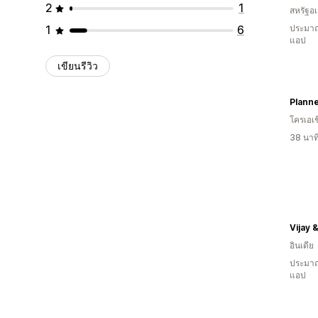
2
1
สหรัฐอเ
1
6
ประมาณ
แอป
เขียนรีวิว
Planne
โครเอเช
38 นาท
Vijay 
อินเดีย
ประมาณ
แอป