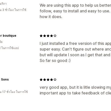
มริกา
We are using this app to help us better
 3 ชั่วโมง ในการใช้
follow, easy to install and easy to use. 
how it does.
r boutique
ีย
I just installed a free version of this 
ี ในการใช้แอป
super easy. Can't figure out where and
but will update I soon as I get that a
So far so good :)
& Sons
very good app, but it is litle slowing 
 17 ชั่วโมง ในการใช้
important app to take feedback of cli