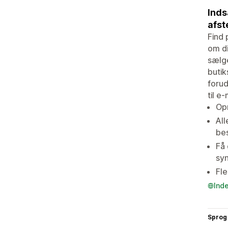
Inds
afst
Find 
om di
sælge
butik
forud
til e
Opr
All
be
Få 
sy
Fle
Ind
Sprog