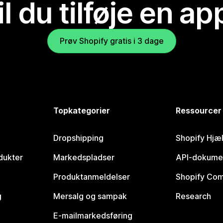
il du tilføje en ap
Prøv Shopify gratis i 3 dage
Topkategorier
Ressourcer
Dropshipping
Shopify Hjæ
dukter
Markedspladser
API-dokume
Produktanmeldelser
Shopify Co
g
Mersalg og sampak
Research
E-mailmarkedsføring