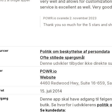
nd 2 år bruger appen
very well and allows for customization
service is excellent as well. Very go
POWR.io svarede 2. november 2023
Thank you so much for the 5 stars and sh
urcer
Politik om beskyttelse af persondata
Ofte stillede spørgsmål
Denne udvikler tilbyder ikke direkte s
er
POWR.io
Website
4460 Redwood Hwy, Suite 16-659, San
ret
15. juli 2014
dgang
Denne app skal have adgang til følgend
butik. Se hvorfor i udviklerens
politik
Se kundedata: