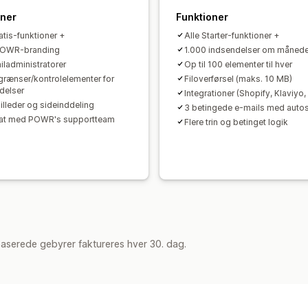
oner
Funktioner
atis-funktioner +
Alle Starter-funktioner +
 POWR-branding
1.000 indsendelser om måned
iladministratorer
Op til 100 elementer til hver
grænser/kontrolelementer for
Filoverførsel (maks. 10 MB)
delser
Integrationer (Shopify, Klaviyo
billeder og sideinddeling
3 betingede e-mails med auto
hat med POWR's supportteam
Flere trin og betinget logik
aserede gebyrer faktureres hver 30. dag.