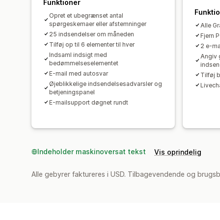
Funktioner
Funkti
Opret et ubegrænset antal
spørgeskemaer eller afstemninger
Alle Gr
25 indsendelser om måneden
Fjern
Tilføj op til 6 elementer til hver
2 e-ma
Indsaml indsigt med
Angiv 
bedømmelseselementet
indsen
E-mail med autosvar
Tilføj 
Øjeblikkelige indsendelsesadvarsler og
Livec
betjeningspanel
E-mailsupport døgnet rundt
Indeholder maskinoversat tekst
Vis oprindelig
Alle gebyrer faktureres i USD. Tilbagevendende og brugsb