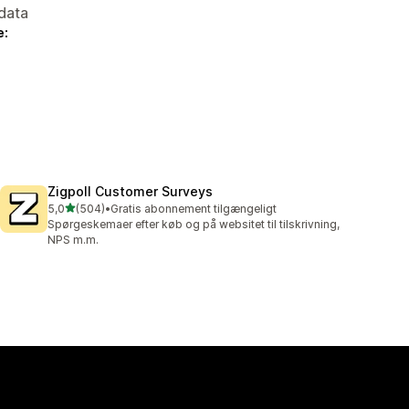
data
e:
Zigpoll Customer Surveys
ud af 5 stjerner
5,0
(504)
•
Gratis abonnement tilgængeligt
504 anmeldelser i alt
Spørgeskemaer efter køb og på websitet til tilskrivning,
NPS m.m.