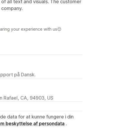
 of all text and visuals. The customer
od company.
aring your experience with us😊
upport på Dansk.
 Rafael, CA, 94903, US
e data for at kunne fungere i din
 om beskyttelse af persondata
.