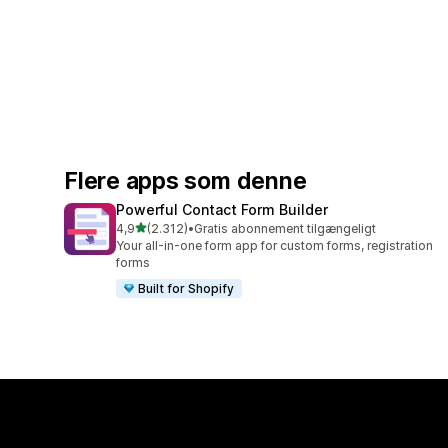
Flere apps som denne
Powerful Contact Form Builder
ud af 5 stjerner
4,9
(2.312)
•
Gratis abonnement tilgængeligt
2312 anmeldelser i alt
Your all-in-one form app for custom forms, registration
forms
Built for Shopify