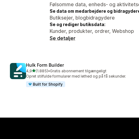
Følsomme data, enheds- og aktivitets
Se data om medarbejdere og bidragyder
Butiksejer, blogbidragydere
Se og rediger butiksdata:
Kunder, produkter, ordrer, Webshop
Se detaljer
Hulk Form Builder
ud af 5 stjerner
4,9
(1.885)
•
Gratis abonnement tilgængeligt
1885 anmeldelser i alt
Opret stilfulde formularer med lethed og på få sekunder.
Built for Shopify