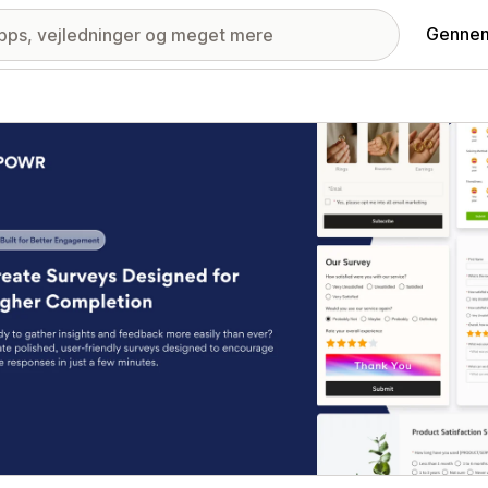
Gennem
ri med udvalgte billeder