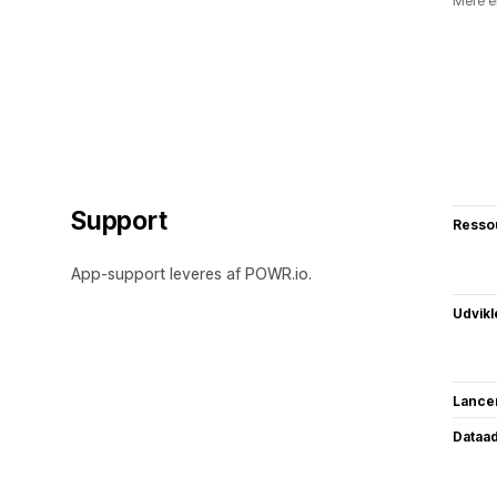
Mere e
Support
Resso
App-support leveres af POWR.io.
Udvikl
Lance
Dataa