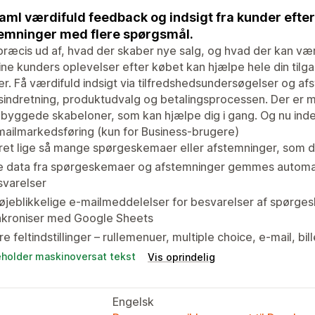
aml værdifuld feedback og indsigt fra kunder eft
emninger med flere spørgsmål.
præcis ud af, hvad der skaber nye salg, og hvad der kan væ
ne kunders oplevelser efter købet kan hjælpe hele din tilg
r. Få værdifuld indsigt via tilfredshedsundersøgelser og a
sindretning, produktudvalg og betalingsprocessen. Der er m
byggede skabeloner, som kan hjælpe dig i gang. Og nu inde
-mailmarkedsføring (kun for Business-brugere)
et lige så mange spørgeskemaer eller afstemninger, som du 
e data fra spørgeskemaer og afstemninger gemmes automatis
svarelser
øjeblikkelige e-mailmeddelelser for besvarelser af spørge
nkroniser med Google Sheets
re feltindstillinger – rullemenuer, multiple choice, e-mail, 
eholder maskinoversat tekst
Vis oprindelig
Engelsk