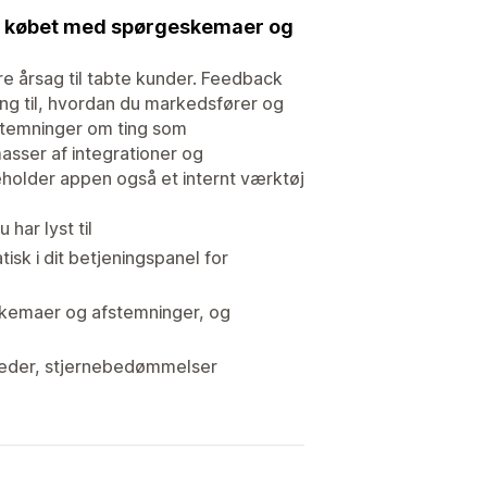
er købet med spørgeskemaer og
re årsag til tabte kunder. Feedback
ang til, hvordan du markedsfører og
fstemninger om ting som
asser af integrationer og
holder appen også et internt værktøj
har lyst til
k i dit betjeningspanel for
skemaer og afstemninger, og
billeder, stjernebedømmelser