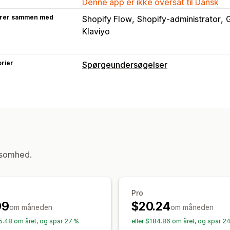
Denne app er ikke oversat til Dansk
rer sammen med
Shopify Flow
Shopify-administrator
Klaviyo
rier
Spørgeundersøgelser
Tilpasning af formular
Betinget logik
Tilpassede stile
Træk 
Skabeloner
Flere sider
Pop op-vind
Spørgeundersøgelsestyper
Kundetilfredshed
Markedsundersøge
ksomhed.
Produktfeedback
Administration af indsendelser
Pro
Mail
Dataeksport
Analyser
99
$20.24
om måneden
om måneden
05.48 om året, og spar 27 %
eller $184.86 om året, og spar 2