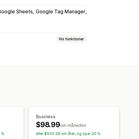
Google Sheets
Google Tag Manager
Vis funktioner
og slip-editor
Filupload
uer
lse
Net Promoter Score (NPS)
Business
$98.99
om måneden
4 %
eller $950.28 om året, og spar 20 %