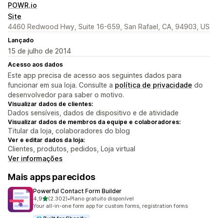
POWR.io
Site
4460 Redwood Hwy, Suite 16-659, San Rafael, CA, 94903, US
Lançado
15 de julho de 2014
Acesso aos dados
Este app precisa de acesso aos seguintes dados para
funcionar em sua loja. Consulte a
política de privacidade
do
desenvolvedor para saber o motivo.
Visualizar dados de clientes:
Dados sensíveis, dados de dispositivo e de atividade
Visualizar dados de membros da equipe e colaboradores:
Titular da loja, colaboradores do blog
Ver e editar dados da loja:
Clientes, produtos, pedidos, Loja virtual
Ver informações
Mais apps parecidos
Powerful Contact Form Builder
de 5 estrelas
4,9
(2.302)
•
Plano gratuito disponível
2302 avaliações ao todo
Your all-in-one form app for custom forms, registration forms