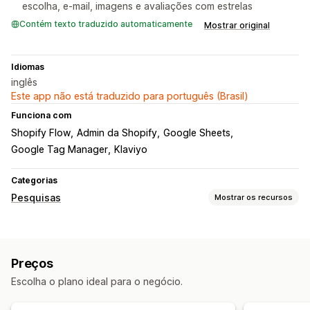
escolha, e-mail, imagens e avaliações com estrelas
Contém texto traduzido automaticamente
Mostrar original
Idiomas
inglês
Este app não está traduzido para português (Brasil)
Funciona com
Shopify Flow
Admin da Shopify
Google Sheets
Google Tag Manager
Klaviyo
Categorias
Pesquisas
Mostrar os recursos
Personalização de formulários
Lógica condicional
Estilos personalizados
Preços
Editor de arrastar e soltar
Upload de arquivo
Modelos
Escolha o plano ideal para o negócio.
Diversas páginas
Pop-ups
Tipos de pesquisa