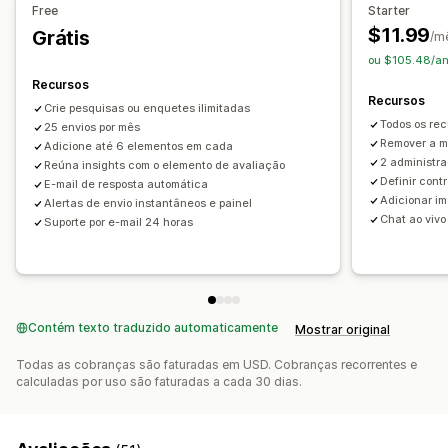
Free
Starter
Satisfação do cliente
Pesquisa de mercado
$11.99
Grátis
/m
Net Promoter Score (NPS)
Feedback de produtos
ou $105.48/an
Recursos
Gestão de envios
Recursos
Crie pesquisas ou enquetes ilimitadas
E-mail
Exportação de dados
Análises
Todos os rec
25 envios por mês
Remover a 
Adicione até 6 elementos em cada
2 administra
Reúna insights com o elemento de avaliação
Definir cont
E-mail de resposta automática
Adicionar i
Alertas de envio instantâneos e painel
Chat ao viv
Suporte por e-mail 24 horas
Contém texto traduzido automaticamente
Mostrar original
Todas as cobranças são faturadas em USD. Cobranças recorrentes e
calculadas por uso são faturadas a cada 30 dias.